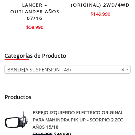
LANCER –
(ORIGINAL) 2WD/4WD
OUTLANDER AÑOS
$
149.990
07/16
$
58.990
Categorías de Producto
BANDEJA SUSPENSION (43)
×
Productos
ESPEJO IZQUIERDO ELECTRICO ORIGINAL
PARA MAHINDRA PIK UP - SCORPIO 2.2CC
AÑOS 15/18
El
El
$
130.000
$
94.990