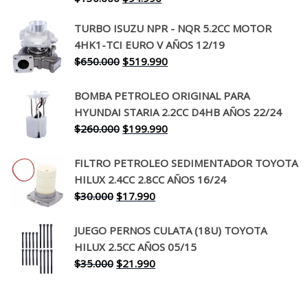
precio
precio
TURBO ISUZU NPR - NQR 5.2CC MOTOR
original
actual
4HK1-TCI EURO V AÑOS 12/19
era:
es:
El
El
$
650.000
$
519.990
$130.000.
$94.990.
precio
precio
original
actual
BOMBA PETROLEO ORIGINAL PARA
era:
es:
HYUNDAI STARIA 2.2CC D4HB AÑOS 22/24
$650.000.
$519.990.
El
El
$
260.000
$
199.990
precio
precio
original
actual
FILTRO PETROLEO SEDIMENTADOR TOYOTA
era:
es:
HILUX 2.4CC 2.8CC AÑOS 16/24
$260.000.
$199.990.
El
El
$
30.000
$
17.990
precio
precio
original
actual
JUEGO PERNOS CULATA (18U) TOYOTA
era:
es:
HILUX 2.5CC AÑOS 05/15
$30.000.
$17.990.
El
El
$
35.000
$
21.990
precio
precio
original
actual