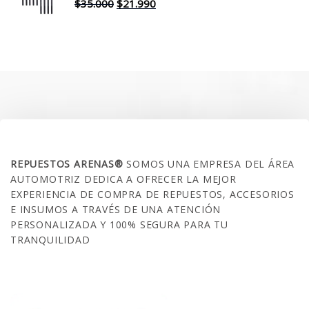
$30.000.
$17.990.
El
El
$
35.000
$
21.990
precio
precio
original
actual
era:
es:
$35.000.
$21.990.
SOBRE NOSOTROS
REPUESTOS ARENAS®
SOMOS UNA EMPRESA DEL ÁREA
AUTOMOTRIZ DEDICA A OFRECER LA MEJOR
EXPERIENCIA DE COMPRA DE REPUESTOS, ACCESORIOS
E INSUMOS A TRAVÉS DE UNA ATENCIÓN
PERSONALIZADA Y 100% SEGURA PARA TU
TRANQUILIDAD