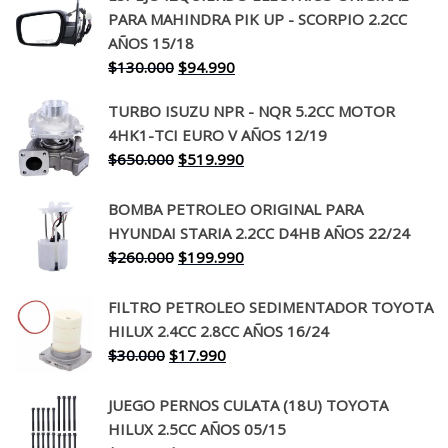
PARA MAHINDRA PIK UP - SCORPIO 2.2CC
AÑOS 15/18
El
El
$
130.000
$
94.990
precio
precio
TURBO ISUZU NPR - NQR 5.2CC MOTOR
original
actual
4HK1-TCI EURO V AÑOS 12/19
era:
es:
El
El
$
650.000
$
519.990
$130.000.
$94.990.
precio
precio
original
actual
BOMBA PETROLEO ORIGINAL PARA
era:
es:
HYUNDAI STARIA 2.2CC D4HB AÑOS 22/24
$650.000.
$519.990.
El
El
$
260.000
$
199.990
precio
precio
original
actual
FILTRO PETROLEO SEDIMENTADOR TOYOTA
era:
es:
HILUX 2.4CC 2.8CC AÑOS 16/24
$260.000.
$199.990.
El
El
$
30.000
$
17.990
precio
precio
original
actual
JUEGO PERNOS CULATA (18U) TOYOTA
era:
es:
HILUX 2.5CC AÑOS 05/15