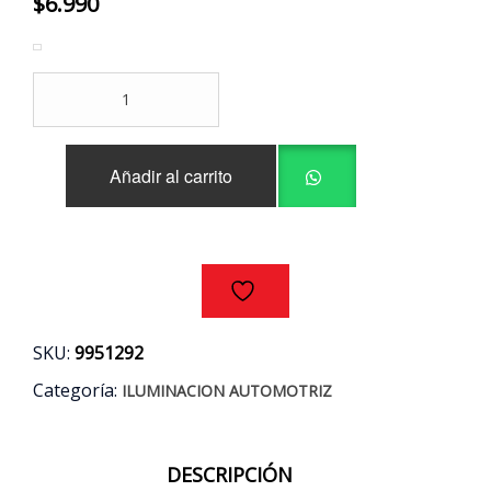
$
6.990
AMPOLLETAS
LED
H1
12V
Añadir al carrito
30W
6000K
cantidad
SKU:
9951292
Categoría:
ILUMINACION AUTOMOTRIZ
DESCRIPCIÓN