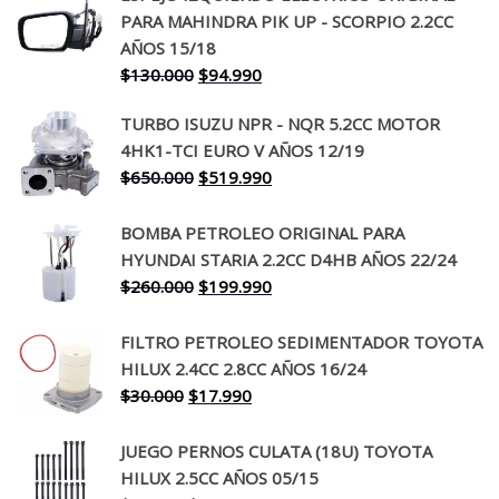
PARA MAHINDRA PIK UP - SCORPIO 2.2CC
AÑOS 15/18
El
El
$
130.000
$
94.990
precio
precio
TURBO ISUZU NPR - NQR 5.2CC MOTOR
original
actual
4HK1-TCI EURO V AÑOS 12/19
era:
es:
El
El
$
650.000
$
519.990
$130.000.
$94.990.
precio
precio
original
actual
BOMBA PETROLEO ORIGINAL PARA
era:
es:
HYUNDAI STARIA 2.2CC D4HB AÑOS 22/24
$650.000.
$519.990.
El
El
$
260.000
$
199.990
precio
precio
original
actual
FILTRO PETROLEO SEDIMENTADOR TOYOTA
era:
es:
HILUX 2.4CC 2.8CC AÑOS 16/24
$260.000.
$199.990.
El
El
$
30.000
$
17.990
precio
precio
original
actual
JUEGO PERNOS CULATA (18U) TOYOTA
era:
es:
HILUX 2.5CC AÑOS 05/15