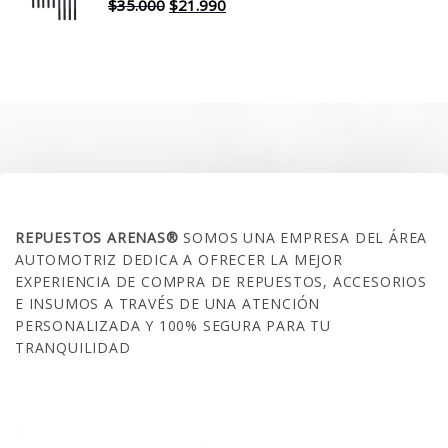
$30.000.
$17.990.
El
El
$
35.000
$
21.990
precio
precio
original
actual
era:
es:
$35.000.
$21.990.
SOBRE NOSOTROS
REPUESTOS ARENAS®
SOMOS UNA EMPRESA DEL ÁREA
AUTOMOTRIZ DEDICA A OFRECER LA MEJOR
EXPERIENCIA DE COMPRA DE REPUESTOS, ACCESORIOS
E INSUMOS A TRAVÉS DE UNA ATENCIÓN
PERSONALIZADA Y 100% SEGURA PARA TU
TRANQUILIDAD