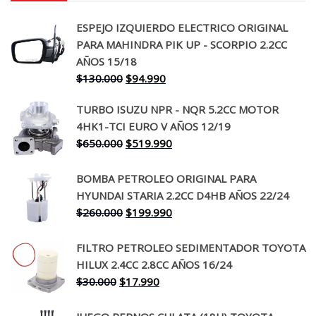
ESPEJO IZQUIERDO ELECTRICO ORIGINAL
PARA MAHINDRA PIK UP - SCORPIO 2.2CC
AÑOS 15/18
El
El
$
130.000
$
94.990
precio
precio
TURBO ISUZU NPR - NQR 5.2CC MOTOR
original
actual
4HK1-TCI EURO V AÑOS 12/19
era:
es:
El
El
$
650.000
$
519.990
$130.000.
$94.990.
precio
precio
original
actual
BOMBA PETROLEO ORIGINAL PARA
era:
es:
HYUNDAI STARIA 2.2CC D4HB AÑOS 22/24
$650.000.
$519.990.
El
El
$
260.000
$
199.990
precio
precio
original
actual
FILTRO PETROLEO SEDIMENTADOR TOYOTA
era:
es:
HILUX 2.4CC 2.8CC AÑOS 16/24
$260.000.
$199.990.
El
El
$
30.000
$
17.990
precio
precio
original
actual