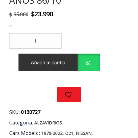
AÑOS 86/10
El
El
$
23.990
$
35.000
precio
precio
original
actual
ALZAVIDRIO
era:
es:
DELANTERO
IZQUIERDO
$35.000.
$23.990.
NISSAN
Añadir al carrito
D21
AÑOS
86/10
cantidad
SKU:
0130727
Categoría:
ALZAVIDRIOS
Cars Models :
,
,
,
1970-2022
D21
NISSAN