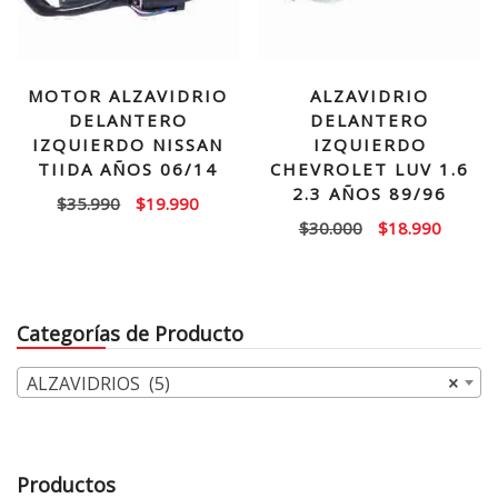
MOTOR ALZAVIDRIO
ALZAVIDRIO
DELANTERO
DELANTERO
IZQUIERDO NISSAN
IZQUIERDO
TIIDA AÑOS 06/14
CHEVROLET LUV 1.6
2.3 AÑOS 89/96
El
El
$
35.990
$
19.990
El
El
$
30.000
$
18.990
precio
precio
precio
precio
original
actual
original
actual
era:
es:
era:
es:
$35.990.
$19.990.
Categorías de Producto
$30.000.
$18.99
ALZAVIDRIOS (5)
×
Productos