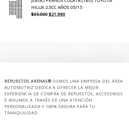
JUEGO PERNOS CULATA (18U) TOYOTA
era:
es:
HILUX 2.5CC AÑOS 05/15
$30.000.
$17.990.
El
El
$
35.000
$
21.990
precio
precio
original
actual
era:
es:
$35.000.
$21.990.
SOBRE NOSOTROS
REPUESTOS ARENAS®
SOMOS UNA EMPRESA DEL ÁREA
AUTOMOTRIZ DEDICA A OFRECER LA MEJOR
EXPERIENCIA DE COMPRA DE REPUESTOS, ACCESORIOS
E INSUMOS A TRAVÉS DE UNA ATENCIÓN
PERSONALIZADA Y 100% SEGURA PARA TU
TRANQUILIDAD