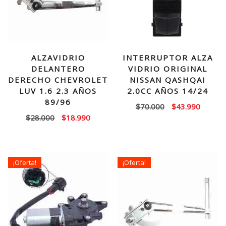
ALZAVIDRIO
INTERRUPTOR ALZA
DELANTERO
VIDRIO ORIGINAL
DERECHO CHEVROLET
NISSAN QASHQAI
LUV 1.6 2.3 AÑOS
2.0CC AÑOS 14/24
89/96
El
El
$
70.000
$
43.990
El
El
$
28.000
$
18.990
precio
precio
precio
precio
original
actual
original
actual
era:
es:
era:
es:
$70.000.
$43.99
¡Oferta!
¡Oferta!
$28.000.
$18.990.