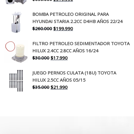
precio
precio
original
actual
BOMBA PETROLEO ORIGINAL PARA
era:
es:
HYUNDAI STARIA 2.2CC D4HB AÑOS 22/24
$650.000.
$519.990.
El
El
$
260.000
$
199.990
precio
precio
original
actual
FILTRO PETROLEO SEDIMENTADOR TOYOTA
era:
es:
HILUX 2.4CC 2.8CC AÑOS 16/24
$260.000.
$199.990.
El
El
$
30.000
$
17.990
precio
precio
original
actual
JUEGO PERNOS CULATA (18U) TOYOTA
era:
es:
HILUX 2.5CC AÑOS 05/15
$30.000.
$17.990.
El
El
$
35.000
$
21.990
precio
precio
original
actual
era:
es:
$35.000.
$21.990.