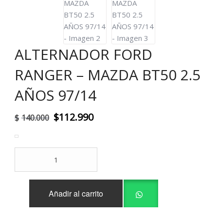
ALTERNADOR FORD
RANGER – MAZDA BT50 2.5
AÑOS 97/14
El
El
$
112.990
$
140.000
precio
precio
original
actual
ALTERNADOR
era:
es:
FORD
RANGER
$140.000.
$112.990.
-
Añadir al carrito
MAZDA
BT50
2.5