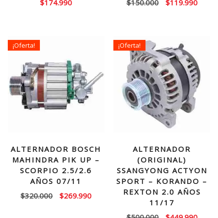
El
El
$
174.990
$
150.000
$
119.990
precio
precio
original
actual
era:
es:
¡Oferta!
¡Oferta!
$150.000.
$119.
ALTERNADOR BOSCH
ALTERNADOR
MAHINDRA PIK UP –
(ORIGINAL)
SCORPIO 2.5/2.6
SSANGYONG ACTYON
AÑOS 07/11
SPORT – KORANDO –
REXTON 2.0 AÑOS
El
El
$
320.000
$
269.990
11/17
precio
precio
El
El
$
500.000
$
449.990