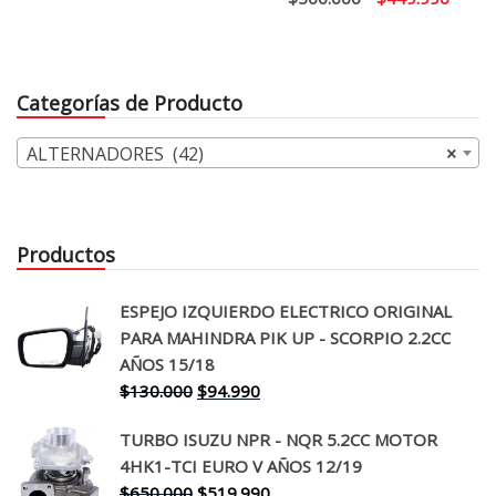
original
actual
precio
precio
era:
es:
original
actual
$320.000.
$269.990.
era:
es:
Categorías de Producto
$500.000.
$449.
ALTERNADORES (42)
×
Productos
ESPEJO IZQUIERDO ELECTRICO ORIGINAL
PARA MAHINDRA PIK UP - SCORPIO 2.2CC
AÑOS 15/18
El
El
$
130.000
$
94.990
precio
precio
TURBO ISUZU NPR - NQR 5.2CC MOTOR
original
actual
4HK1-TCI EURO V AÑOS 12/19
era:
es:
El
El
$
650.000
$
519.990
$130.000.
$94.990.