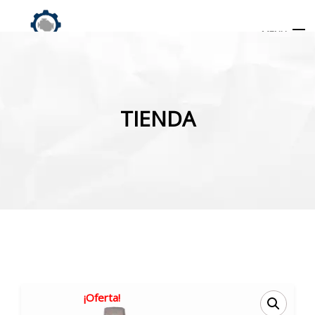
MENU
Búsqueda
de
TIENDA
productos
INICIO
TIENDA
MI CUENTA
¡Oferta!