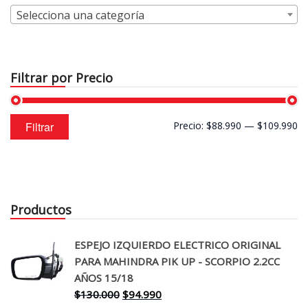
Selecciona una categoría
Filtrar por Precio
Precio
Precio
Filtrar
Precio:
$88.990
—
$109.990
mínimo
máximo
Productos
ESPEJO IZQUIERDO ELECTRICO ORIGINAL
PARA MAHINDRA PIK UP - SCORPIO 2.2CC
AÑOS 15/18
El
El
$
130.000
$
94.990