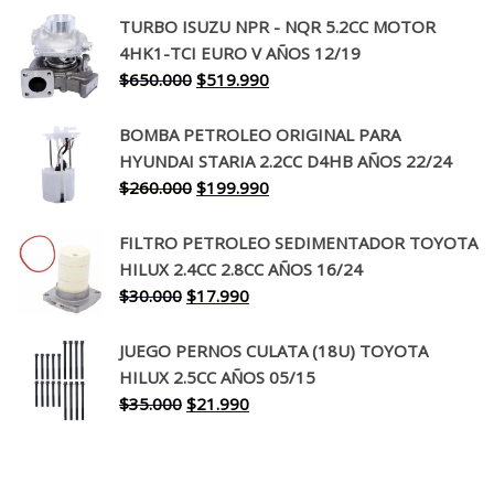
precio
precio
TURBO ISUZU NPR - NQR 5.2CC MOTOR
original
actual
4HK1-TCI EURO V AÑOS 12/19
era:
es:
El
El
$
650.000
$
519.990
$130.000.
$94.990.
precio
precio
original
actual
BOMBA PETROLEO ORIGINAL PARA
era:
es:
HYUNDAI STARIA 2.2CC D4HB AÑOS 22/24
$650.000.
$519.990.
El
El
$
260.000
$
199.990
precio
precio
original
actual
FILTRO PETROLEO SEDIMENTADOR TOYOTA
era:
es:
HILUX 2.4CC 2.8CC AÑOS 16/24
$260.000.
$199.990.
El
El
$
30.000
$
17.990
precio
precio
original
actual
JUEGO PERNOS CULATA (18U) TOYOTA
era:
es:
HILUX 2.5CC AÑOS 05/15
$30.000.
$17.990.
El
El
$
35.000
$
21.990
precio
precio
original
actual
era:
es: