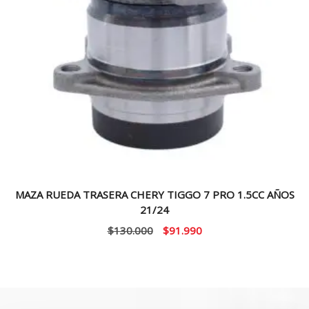
MAZA RUEDA TRASERA CHERY TIGGO 7 PRO 1.5CC AÑOS
21/24
El
El
$
130.000
$
91.990
precio
precio
original
actual
era:
es:
$130.000.
$91.990.