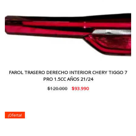
FAROL TRASERO DERECHO INTERIOR CHERY TIGGO 7
PRO 1.5CC AÑOS 21/24
El
El
$
120.000
$
93.990
precio
precio
original
actual
era:
es:
¡Oferta!
$120.000.
$93.990.