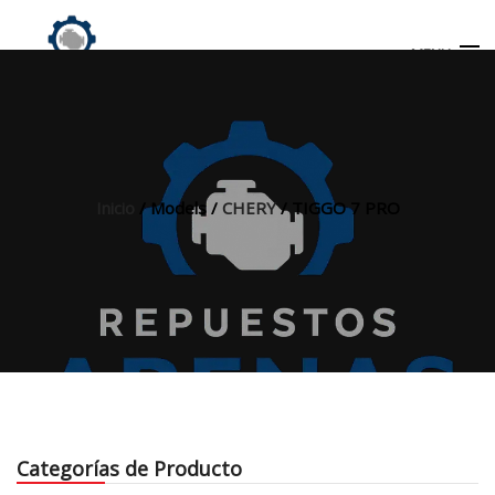
MENU
Búsqueda
de
productos
Inicio
/ Models /
CHERY
/ TIGGO 7 PRO
INICIO
TIENDA
MI CUENTA
Categorías de Producto