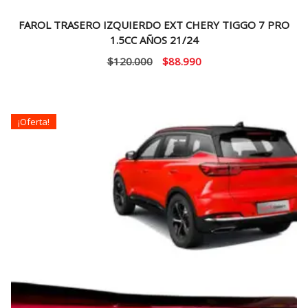
FAROL TRASERO IZQUIERDO EXT CHERY TIGGO 7 PRO
1.5CC AÑOS 21/24
El
El
$
120.000
$
88.990
precio
precio
original
actual
era:
es:
¡Oferta!
$120.000.
$88.990.