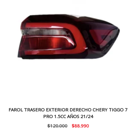
FAROL TRASERO EXTERIOR DERECHO CHERY TIGGO 7
PRO 1.5CC AÑOS 21/24
El
El
$
120.000
$
88.990
precio
precio