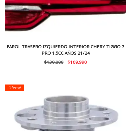
FAROL TRASERO IZQUIERDO INTERIOR CHERY TIGGO 7
PRO 1.5CC AÑOS 21/24
El
El
$
130.000
$
109.990
precio
precio
original
actual
era:
es:
¡Oferta!
$130.000.
$109.990.