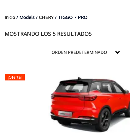
$35.000.
$21.990.
Inicio
/ Models /
CHERY
/ TIGGO 7 PRO
MOSTRANDO LOS 5 RESULTADOS
¡Oferta!