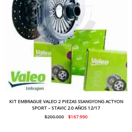
KIT EMBRAGUE VALEO 2 PIEZAS SSANGYONG ACTYON
SPORT – STAVIC 2.0 AÑOS 12/17
El
El
$
200.000
$
167.990
precio
precio
original
actual