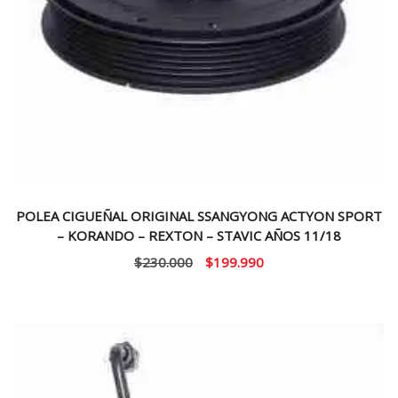
POLEA CIGUEÑAL ORIGINAL SSANGYONG ACTYON SPORT
– KORANDO – REXTON – STAVIC AÑOS 11/18
El
El
$
230.000
$
199.990
precio
precio
original
actual
era:
es:
$230.000.
$199.990.