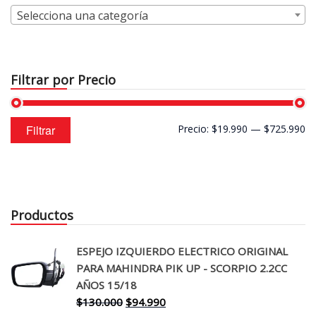
Selecciona una categoría
Filtrar por Precio
Precio
Precio
Filtrar
Precio:
$19.990
—
$725.990
mínimo
máximo
Productos
ESPEJO IZQUIERDO ELECTRICO ORIGINAL
PARA MAHINDRA PIK UP - SCORPIO 2.2CC
AÑOS 15/18
El
El
$
130.000
$
94.990