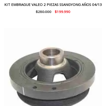
KIT EMBRAGUE VALEO 2 PIEZAS SSANGYONG AÑOS 04/13
El
El
$
280.000
$
199.990
precio
precio
original
actual
era:
es:
$280.000.
$199.990.