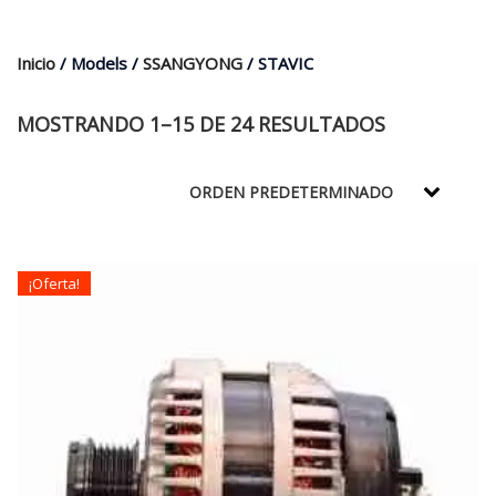
$35.000.
$21.990.
Inicio
/ Models /
SSANGYONG
/ STAVIC
MOSTRANDO 1–15 DE 24 RESULTADOS
¡Oferta!