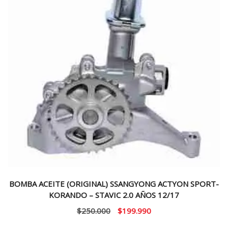
BOMBA ACEITE (ORIGINAL) SSANGYONG ACTYON SPORT-
KORANDO – STAVIC 2.0 AÑOS 12/17
El
El
$
250.000
$
199.990
precio
precio