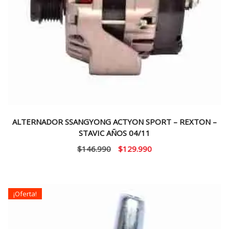
ALTERNADOR SSANGYONG ACTYON SPORT – REXTON –
STAVIC AÑOS 04/11
El
El
$
146.990
$
129.990
precio
precio
original
actual
era:
es:
¡Oferta!
$146.990.
$129.990.