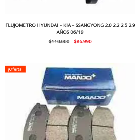
FLUJOMETRO HYUNDAI – KIA – SSANGYONG 2.0 2.2 2.5 2.9
AÑOS 06/19
El
El
$
110.000
$
86.990
precio
precio
original
actual
era:
es:
¡Oferta!
$110.000.
$86.990.