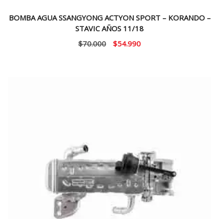
BOMBA AGUA SSANGYONG ACTYON SPORT – KORANDO –
STAVIC AÑOS 11/18
El
El
$
70.000
$
54.990
precio
precio
original
actual
era:
es:
$70.000.
$54.990.