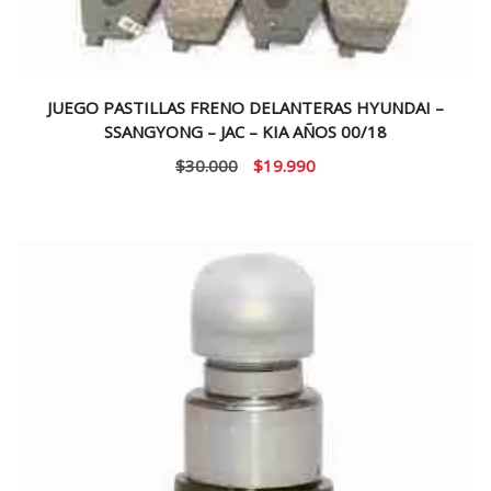
JUEGO PASTILLAS FRENO DELANTERAS HYUNDAI –
SSANGYONG – JAC – KIA AÑOS 00/18
El
El
$
30.000
$
19.990
precio
precio
original
actual
era:
es:
$30.000.
$19.990.