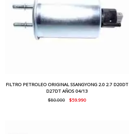
FILTRO PETROLEO ORIGINAL SSANGYONG 2.0 2.7 D20DT
D27DT AÑOS 04/13
El
El
$
80.000
$
59.990
precio
precio
original
actual
era:
es:
$80.000.
$59.990.