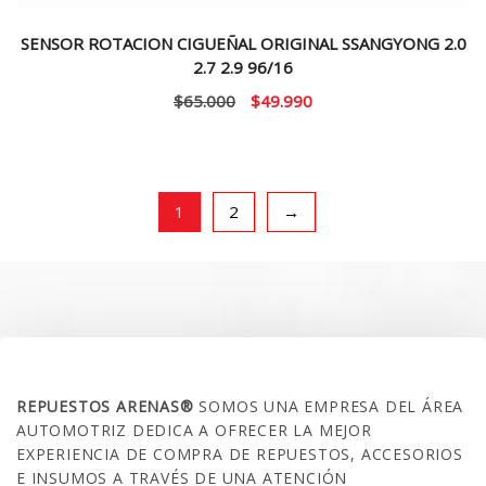
SENSOR ROTACION CIGUEÑAL ORIGINAL SSANGYONG 2.0
2.7 2.9 96/16
El
El
$
65.000
$
49.990
precio
precio
original
actual
era:
es:
$65.000.
$49.990.
1
2
→
SOBRE NOSOTROS
REPUESTOS ARENAS®
SOMOS UNA EMPRESA DEL ÁREA
AUTOMOTRIZ DEDICA A OFRECER LA MEJOR
EXPERIENCIA DE COMPRA DE REPUESTOS, ACCESORIOS
E INSUMOS A TRAVÉS DE UNA ATENCIÓN