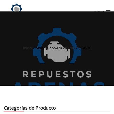
MENU
Búsqueda
de
productos
Inicio
/ Models /
SSANGYONG
/ STAVIC
INICIO
TIENDA
MI CUENTA
Categorías de Producto