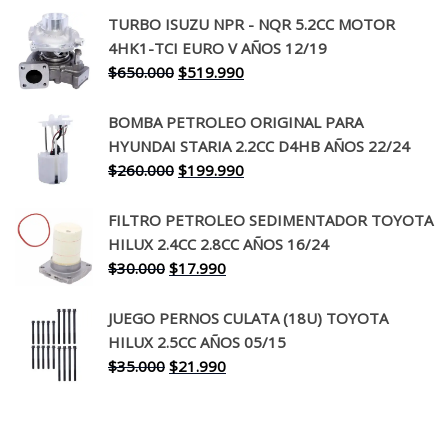
precio
precio
TURBO ISUZU NPR - NQR 5.2CC MOTOR
original
actual
4HK1-TCI EURO V AÑOS 12/19
era:
es:
El
El
$
650.000
$
519.990
$130.000.
$94.990.
precio
precio
original
actual
BOMBA PETROLEO ORIGINAL PARA
era:
es:
HYUNDAI STARIA 2.2CC D4HB AÑOS 22/24
$650.000.
$519.990.
El
El
$
260.000
$
199.990
precio
precio
original
actual
FILTRO PETROLEO SEDIMENTADOR TOYOTA
era:
es:
HILUX 2.4CC 2.8CC AÑOS 16/24
$260.000.
$199.990.
El
El
$
30.000
$
17.990
precio
precio
original
actual
JUEGO PERNOS CULATA (18U) TOYOTA
era:
es:
HILUX 2.5CC AÑOS 05/15
$30.000.
$17.990.
El
El
$
35.000
$
21.990
precio
precio
original
actual
era:
es: