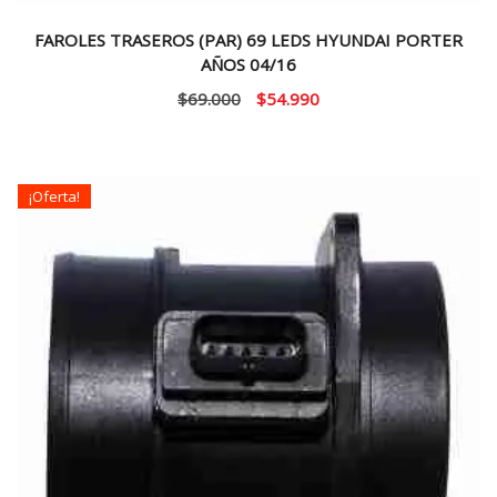
FAROLES TRASEROS (PAR) 69 LEDS HYUNDAI PORTER
AÑOS 04/16
El
El
$
69.000
$
54.990
precio
precio
original
actual
era:
es:
¡Oferta!
$69.000.
$54.990.