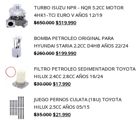
precio
precio
TURBO ISUZU NPR - NQR 5.2CC MOTOR
original
actual
4HK1-TCI EURO V AÑOS 12/19
era:
es:
El
El
$
650.000
$
519.990
$130.000.
$94.990.
precio
precio
original
actual
BOMBA PETROLEO ORIGINAL PARA
era:
es:
HYUNDAI STARIA 2.2CC D4HB AÑOS 22/24
$650.000.
$519.990.
El
El
$
260.000
$
199.990
precio
precio
original
actual
FILTRO PETROLEO SEDIMENTADOR TOYOTA
era:
es:
HILUX 2.4CC 2.8CC AÑOS 16/24
$260.000.
$199.990.
El
El
$
30.000
$
17.990
precio
precio
original
actual
JUEGO PERNOS CULATA (18U) TOYOTA
era:
es:
HILUX 2.5CC AÑOS 05/15
$30.000.
$17.990.
El
El
$
35.000
$
21.990
precio
precio
original
actual
era:
es: