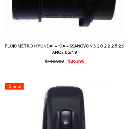
FLUJOMETRO HYUNDAI – KIA – SSANGYONG 2.0 2.2 2.5 2.9
AÑOS 06/19
El
El
$
110.000
$
86.990
precio
precio
original
actual
era:
es:
¡Oferta!
$110.000.
$86.990.