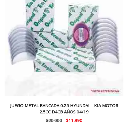
JUEGO METAL BANCADA 0.25 HYUNDAI – KIA MOTOR
2.5CC D4CB AÑOS 04/19
El
El
$
20.000
$
11.990
precio
precio