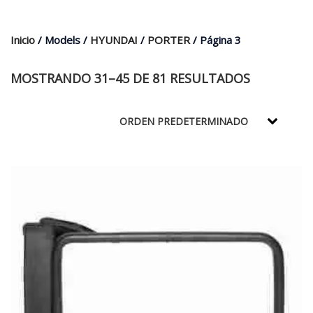
$35.000.
$21.990.
Inicio
/ Models /
HYUNDAI
/
PORTER
/ Página 3
MOSTRANDO 31–45 DE 81 RESULTADOS