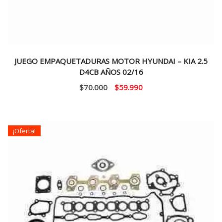
JUEGO EMPAQUETADURAS MOTOR HYUNDAI – KIA 2.5
D4CB AÑOS 02/16
El
El
$
70.000
$
59.990
precio
precio
original
actual
era:
es:
¡Oferta!
$70.000.
$59.990.