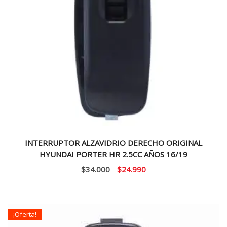
INTERRUPTOR ALZAVIDRIO DERECHO ORIGINAL
HYUNDAI PORTER HR 2.5CC AÑOS 16/19
El
El
$
34.000
$
24.990
precio
precio
original
actual
era:
es:
¡Oferta!
$34.000.
$24.990.