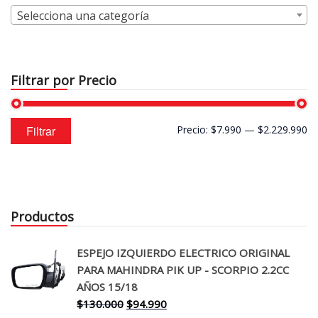
Selecciona una categoría
Filtrar por Precio
Precio
Precio
Filtrar
Precio:
$7.990
—
$2.229.990
mínimo
máximo
Productos
ESPEJO IZQUIERDO ELECTRICO ORIGINAL
PARA MAHINDRA PIK UP - SCORPIO 2.2CC
AÑOS 15/18
El
El
$
130.000
$
94.990