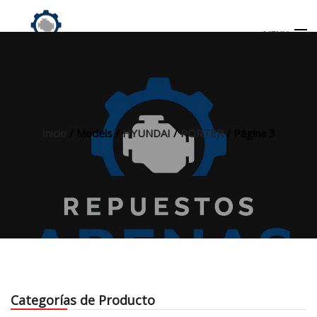
MENU
Búsqueda
de
productos
Inicio
/ Models /
HYUNDAI
/
PORTER
/ Página 3
INICIO
TIENDA
MI CUENTA
Categorías de Producto