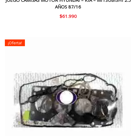
JUEGO CAMISAS MOTOR HYUNDAI – KIA – MITSUBISHI 2.5
AÑOS 87/16
$
61.990
¡Oferta!