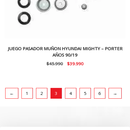
JUEGO PASADOR MUÑON HYUNDAI MIGHTY – PORTER
AÑOS 90/19
El
El
$
45.990
$
39.990
precio
precio
original
actual
era:
es:
$45.990.
$39.990.
←
1
2
3
4
5
6
→