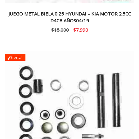
JUEGO METAL BIELA 0.25 HYUNDAI – KIA MOTOR 2.5CC
D4CB AÑOS04/19
El
El
$
15.000
$
7.990
precio
precio
original
actual
era:
es:
¡Oferta!
$15.000.
$7.990.