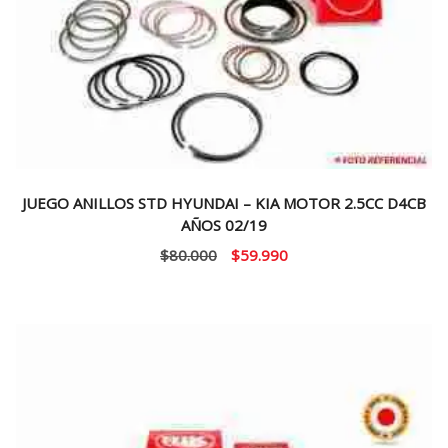
JUEGO ANILLOS STD HYUNDAI – KIA MOTOR 2.5CC D4CB
AÑOS 02/19
El
El
$
80.000
$
59.990
precio
precio
original
actual
era:
es:
$80.000.
$59.990.