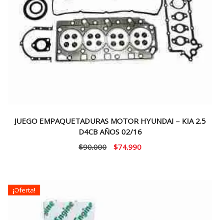
JUEGO EMPAQUETADURAS MOTOR HYUNDAI – KIA 2.5
D4CB AÑOS 02/16
El
El
$
90.000
$
74.990
precio
precio
original
actual
era:
es:
¡Oferta!
$90.000.
$74.990.