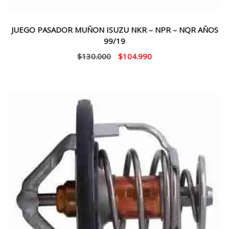
JUEGO PASADOR MUÑON ISUZU NKR – NPR – NQR AÑOS
99/19
El
El
$
130.000
$
104.990
precio
precio
original
actual
era:
es:
$130.000.
$104.990.