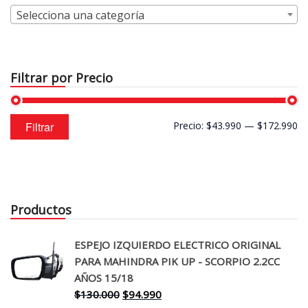
Selecciona una categoría
Filtrar por Precio
Precio
Precio
Filtrar
Precio:
$43.990
—
$172.990
mínimo
máximo
Productos
ESPEJO IZQUIERDO ELECTRICO ORIGINAL
PARA MAHINDRA PIK UP - SCORPIO 2.2CC
AÑOS 15/18
El
El
$
130.000
$
94.990