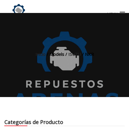
MENU
Búsqueda
de
productos
Inicio
/ Models /
ISUZU
/ NKR
INICIO
TIENDA
MI CUENTA
Categorías de Producto