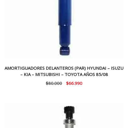
AMORTIGUADORES DELANTEROS (PAR) HYUNDAI – ISUZU
– KIA – MITSUBISHI – TOYOTA AÑOS 85/08
El
El
$
80.000
$
66.990
precio
precio
original
actual
era:
es:
$80.000.
$66.990.