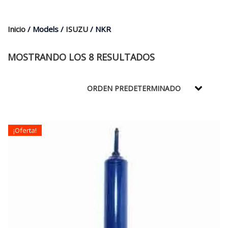
$35.000.
$21.990.
Inicio
/ Models /
ISUZU
/ NKR
MOSTRANDO LOS 8 RESULTADOS
¡Oferta!