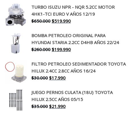
precio
precio
TURBO ISUZU NPR - NQR 5.2CC MOTOR
original
actual
4HK1-TCI EURO V AÑOS 12/19
era:
es:
El
El
$
650.000
$
519.990
$130.000.
$94.990.
precio
precio
original
actual
BOMBA PETROLEO ORIGINAL PARA
era:
es:
HYUNDAI STARIA 2.2CC D4HB AÑOS 22/24
$650.000.
$519.990.
El
El
$
260.000
$
199.990
precio
precio
original
actual
FILTRO PETROLEO SEDIMENTADOR TOYOTA
era:
es:
HILUX 2.4CC 2.8CC AÑOS 16/24
$260.000.
$199.990.
El
El
$
30.000
$
17.990
precio
precio
original
actual
JUEGO PERNOS CULATA (18U) TOYOTA
era:
es:
HILUX 2.5CC AÑOS 05/15
$30.000.
$17.990.
El
El
$
35.000
$
21.990
precio
precio
original
actual
era:
es: