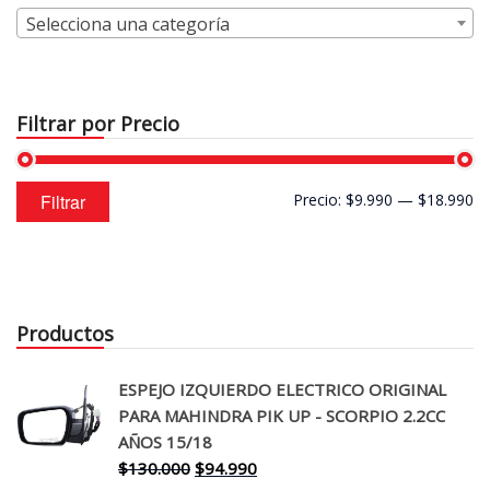
Selecciona una categoría
Filtrar por Precio
Precio
Precio
Filtrar
Precio:
$9.990
—
$18.990
mínimo
máximo
Productos
ESPEJO IZQUIERDO ELECTRICO ORIGINAL
PARA MAHINDRA PIK UP - SCORPIO 2.2CC
AÑOS 15/18
El
El
$
130.000
$
94.990