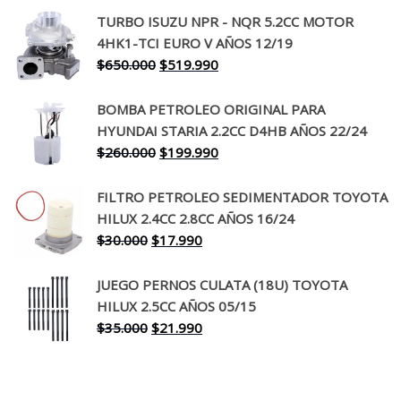
precio
precio
TURBO ISUZU NPR - NQR 5.2CC MOTOR
original
actual
4HK1-TCI EURO V AÑOS 12/19
era:
es:
El
El
$
650.000
$
519.990
$130.000.
$94.990.
precio
precio
original
actual
BOMBA PETROLEO ORIGINAL PARA
era:
es:
HYUNDAI STARIA 2.2CC D4HB AÑOS 22/24
$650.000.
$519.990.
El
El
$
260.000
$
199.990
precio
precio
original
actual
FILTRO PETROLEO SEDIMENTADOR TOYOTA
era:
es:
HILUX 2.4CC 2.8CC AÑOS 16/24
$260.000.
$199.990.
El
El
$
30.000
$
17.990
precio
precio
original
actual
JUEGO PERNOS CULATA (18U) TOYOTA
era:
es:
HILUX 2.5CC AÑOS 05/15
$30.000.
$17.990.
El
El
$
35.000
$
21.990
precio
precio
original
actual
era:
es: