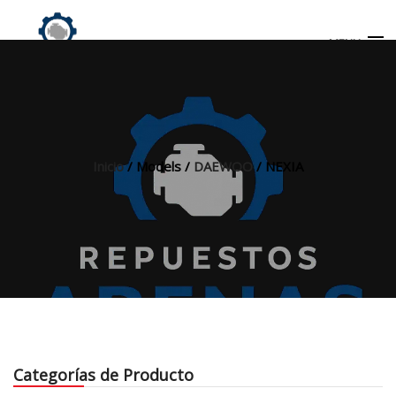
MENU
Búsqueda
de
productos
Inicio
/ Models /
DAEWOO
/ NEXIA
INICIO
TIENDA
MI CUENTA
Categorías de Producto