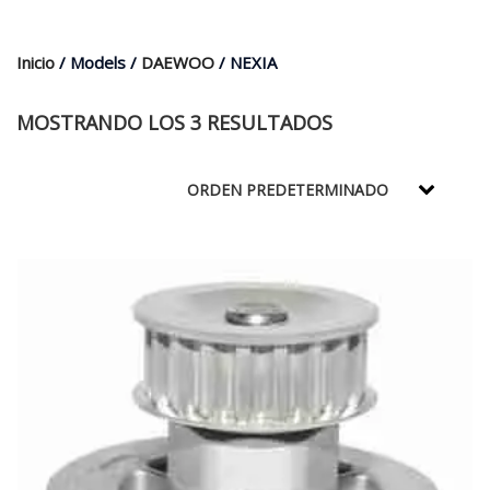
$35.000.
$21.990.
Inicio
/ Models /
DAEWOO
/ NEXIA
MOSTRANDO LOS 3 RESULTADOS