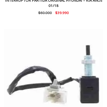
INTERRUPTOR PARTIDA ORIGINAL HYUNDAI – KIA AÑOS
01/18
El
El
$
60.000
$
39.990
precio
precio
original
actual
era:
es:
$60.000.
$39.990.