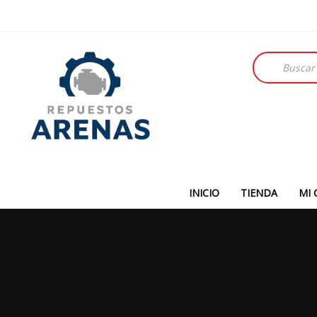
Búsqueda
de
productos
INICIO
TIENDA
MI 