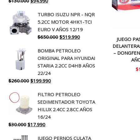
El
El
$
130.000
$
94.990
precio
precio
TURBO ISUZU NPR - NQR
original
actual
5.2CC MOTOR 4HK1-TCI
era:
es:
EURO V AÑOS 12/19
$130.000.
$94.990.
El
El
$
650.000
$
519.990
JUEGO PA
precio
precio
DELANTERA
BOMBA PETROLEO
original
actual
– DONGFEN
ORIGINAL PARA HYUNDAI
era:
es:
AÑO
STARIA 2.2CC D4HB AÑOS
$650.000.
$519.990.
$
22/24
El
El
$
260.000
$
199.990
precio
precio
FILTRO PETROLEO
original
actual
SEDIMENTADOR TOYOTA
era:
es:
HILUX 2.4CC 2.8CC AÑOS
$260.000.
$199.990.
16/24
El
El
$
30.000
$
17.990
precio
precio
JUEGO PERNOS CULATA
original
actual