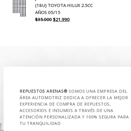
(18U) TOYOTA HILUX 2.5CC
era:
es:
AÑOS 05/15
$30.000.
$17.990.
El
El
$
35.000
$
21.990
precio
precio
original
actual
era:
es:
$35.000.
$21.990.
SOBRE NOSOTROS
REPUESTOS ARENAS®
SOMOS UNA EMPRESA DEL
ÁREA AUTOMOTRIZ DEDICA A OFRECER LA MEJOR
EXPERIENCIA DE COMPRA DE REPUESTOS,
ACCESORIOS E INSUMOS A TRAVÉS DE UNA
ATENCIÓN PERSONALIZADA Y 100% SEGURA PARA
TU TRANQUILIDAD