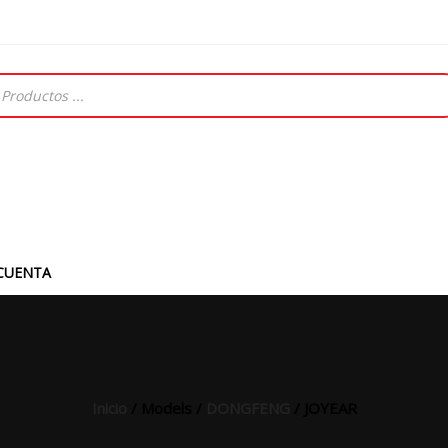
CUENTA
Inicio
/ Models /
DONGFENG
/ JOYEAR