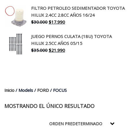
precio
precio
original
actual
FILTRO PETROLEO SEDIMENTADOR TOYOTA
era:
es:
HILUX 2.4CC 2.8CC AÑOS 16/24
$260.000.
$199.990.
El
El
$
30.000
$
17.990
precio
precio
original
actual
JUEGO PERNOS CULATA (18U) TOYOTA
era:
es:
HILUX 2.5CC AÑOS 05/15
$30.000.
$17.990.
El
El
$
35.000
$
21.990
precio
precio
original
actual
era:
es:
$35.000.
$21.990.
Inicio
/ Models /
FORD
/ FOCUS
MOSTRANDO EL ÚNICO RESULTADO