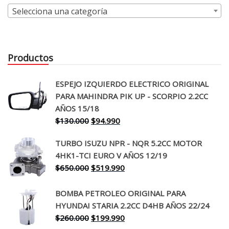
Selecciona una categoría
Productos
ESPEJO IZQUIERDO ELECTRICO ORIGINAL
PARA MAHINDRA PIK UP - SCORPIO 2.2CC
AÑOS 15/18
El
El
$
130.000
$
94.990
precio
precio
TURBO ISUZU NPR - NQR 5.2CC MOTOR
original
actual
4HK1-TCI EURO V AÑOS 12/19
era:
es:
El
El
$
650.000
$
519.990
$130.000.
$94.990.
precio
precio
original
actual
BOMBA PETROLEO ORIGINAL PARA
era:
es:
HYUNDAI STARIA 2.2CC D4HB AÑOS 22/24
$650.000.
$519.990.
El
El
$
260.000
$
199.990