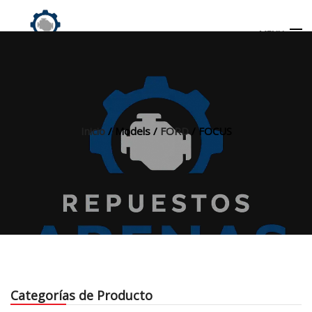
MENU
Búsqueda
de
productos
Inicio
/ Models /
FORD
/ FOCUS
INICIO
TIENDA
MI CUENTA
Categorías de Producto