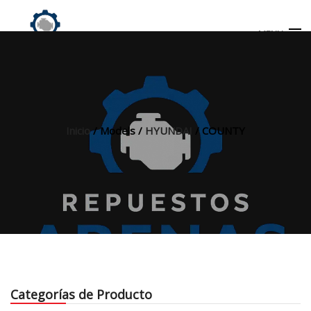
MENU
Búsqueda
de
productos
Inicio
/ Models /
HYUNDAI
/ COUNTY
INICIO
TIENDA
MI CUENTA
Categorías de Producto