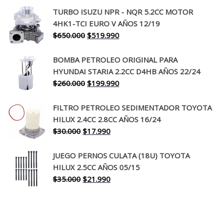
precio
precio
TURBO ISUZU NPR - NQR 5.2CC MOTOR
original
actual
4HK1-TCI EURO V AÑOS 12/19
era:
es:
El
El
$
650.000
$
519.990
$130.000.
$94.990.
precio
precio
original
actual
BOMBA PETROLEO ORIGINAL PARA
era:
es:
HYUNDAI STARIA 2.2CC D4HB AÑOS 22/24
$650.000.
$519.990.
El
El
$
260.000
$
199.990
precio
precio
original
actual
FILTRO PETROLEO SEDIMENTADOR TOYOTA
era:
es:
HILUX 2.4CC 2.8CC AÑOS 16/24
$260.000.
$199.990.
El
El
$
30.000
$
17.990
precio
precio
original
actual
JUEGO PERNOS CULATA (18U) TOYOTA
era:
es:
HILUX 2.5CC AÑOS 05/15
$30.000.
$17.990.
El
El
$
35.000
$
21.990
precio
precio
original
actual
era:
es: