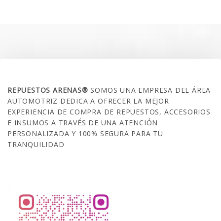
original
actual
era:
es:
$45.990.
$39.990.
SOBRE NOSOTROS
REPUESTOS ARENAS®
SOMOS UNA EMPRESA DEL ÁREA
AUTOMOTRIZ DEDICA A OFRECER LA MEJOR
EXPERIENCIA DE COMPRA DE REPUESTOS, ACCESORIOS
E INSUMOS A TRAVÉS DE UNA ATENCIÓN
PERSONALIZADA Y 100% SEGURA PARA TU
TRANQUILIDAD