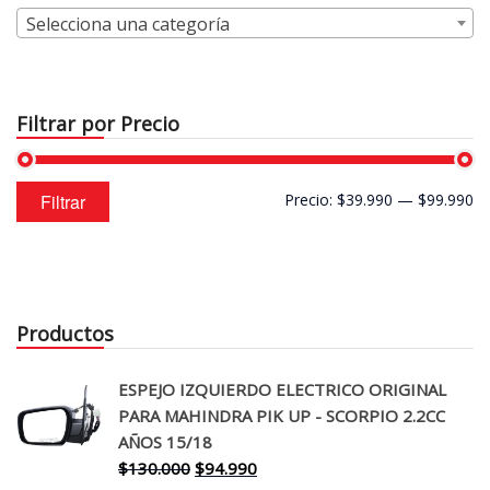
Selecciona una categoría
Filtrar por Precio
Precio
Precio
Filtrar
Precio:
$39.990
—
$99.990
mínimo
máximo
Productos
ESPEJO IZQUIERDO ELECTRICO ORIGINAL
PARA MAHINDRA PIK UP - SCORPIO 2.2CC
AÑOS 15/18
El
El
$
130.000
$
94.990