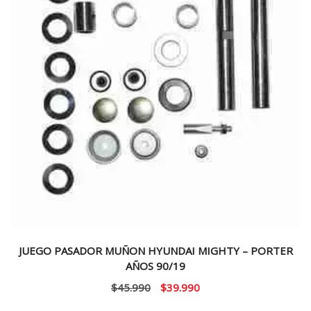
JUEGO PASADOR MUÑON HYUNDAI MIGHTY – PORTER
AÑOS 90/19
El
El
$
45.990
$
39.990
precio
precio