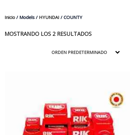
$35.000.
$21.990.
Inicio
/ Models /
HYUNDAI
/ COUNTY
MOSTRANDO LOS 2 RESULTADOS