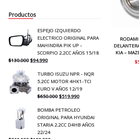
Productos
ESPEJO IZQUIERDO
ELECTRICO ORIGINAL PARA
RODAMI
MAHINDRA PIK UP -
DELANTERA
KIA – MAZ
SCORPIO 2.2CC AÑOS 15/18
El
El
$
130.000
$
94.990
$
precio
precio
TURBO ISUZU NPR - NQR
original
actual
5.2CC MOTOR 4HK1-TCI
era:
es:
EURO V AÑOS 12/19
$130.000.
$94.990.
El
El
$
650.000
$
519.990
precio
precio
BOMBA PETROLEO
original
actual
ORIGINAL PARA HYUNDAI
era:
es:
STARIA 2.2CC D4HB AÑOS
$650.000.
$519.990.
22/24