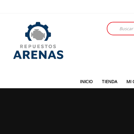
Búsqueda
de
productos
INICIO
TIENDA
MI 