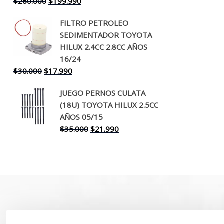
El
El
$
260.000
$
199.990
precio
precio
FILTRO PETROLEO
original
actual
SEDIMENTADOR TOYOTA
era:
es:
HILUX 2.4CC 2.8CC AÑOS
$260.000.
$199.990.
16/24
El
El
$
30.000
$
17.990
precio
precio
JUEGO PERNOS CULATA
original
actual
(18U) TOYOTA HILUX 2.5CC
era:
es:
AÑOS 05/15
$30.000.
$17.990.
El
El
$
35.000
$
21.990
precio
precio
original
actual
era:
es:
$35.000.
$21.990.