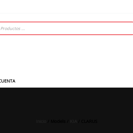
CUENTA
Inicio
/ Models /
KIA
/ CLARUS