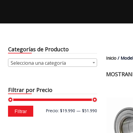
Categorías de Producto
Inicio
/ Model
Selecciona una categoría
MOSTRAND
Filtrar por Precio
Precio
Precio
Filtrar
Precio:
$19.990
—
$51.990
mínimo
máximo