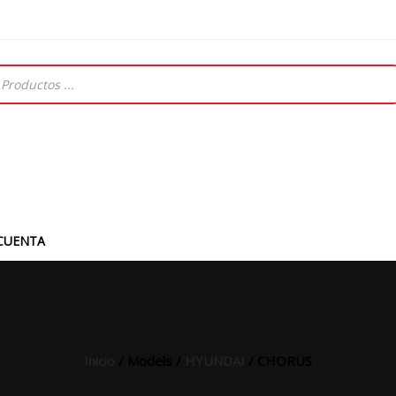
CUENTA
Inicio
/ Models /
HYUNDAI
/ CHORUS