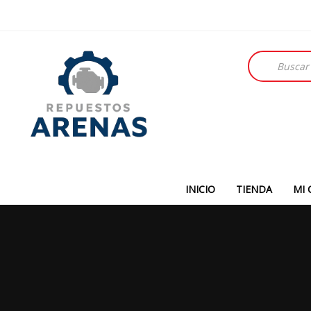
Búsqueda
de
productos
INICIO
TIENDA
MI 