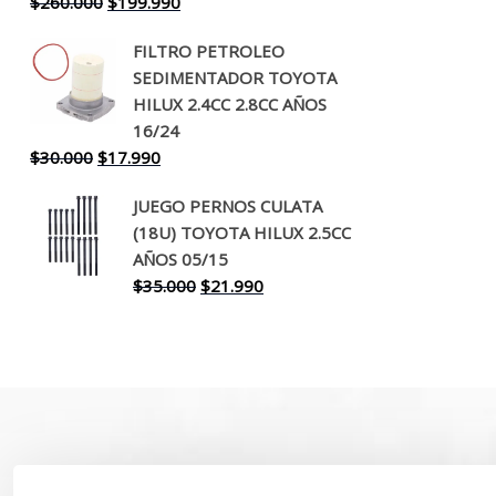
El
El
$
260.000
$
199.990
precio
precio
FILTRO PETROLEO
original
actual
SEDIMENTADOR TOYOTA
era:
es:
HILUX 2.4CC 2.8CC AÑOS
$260.000.
$199.990.
16/24
El
El
$
30.000
$
17.990
precio
precio
JUEGO PERNOS CULATA
original
actual
(18U) TOYOTA HILUX 2.5CC
era:
es:
AÑOS 05/15
$30.000.
$17.990.
El
El
$
35.000
$
21.990
precio
precio
original
actual
era:
es:
$35.000.
$21.990.