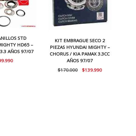
ANILLOS STD
KIT EMBRAGUE SECO 2
MIGHTY HD65 –
PIEZAS HYUNDAI MIGHTY –
3.3 AÑOS 97/07
CHORUS / KIA PAMAX 3.3CC
99.990
AÑOS 97/07
El
El
$
170.000
$
139.990
precio
precio
original
actual
era:
es:
$170.000.
$139.990.