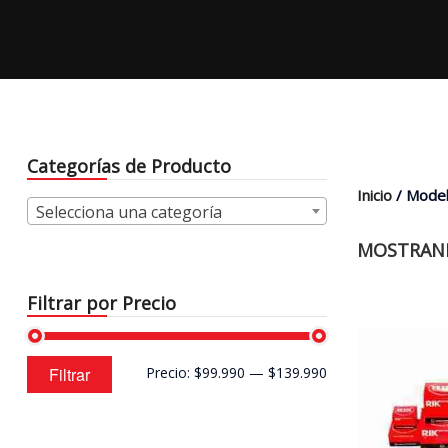
Categorías de Producto
Inicio
/ Model
Selecciona una categoría
MOSTRAND
Filtrar por Precio
Precio
Precio
Filtrar
Precio:
$99.990
—
$139.990
mínimo
máximo