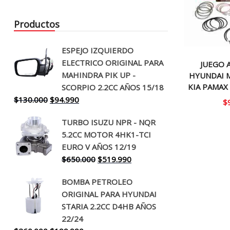
Productos
ESPEJO IZQUIERDO
ELECTRICO ORIGINAL PARA
JUEGO 
MAHINDRA PIK UP -
HYUNDAI 
KIA PAMAX 
SCORPIO 2.2CC AÑOS 15/18
El
El
$
130.000
$
94.990
$
precio
precio
TURBO ISUZU NPR - NQR
original
actual
5.2CC MOTOR 4HK1-TCI
era:
es:
EURO V AÑOS 12/19
$130.000.
$94.990.
El
El
$
650.000
$
519.990
precio
precio
BOMBA PETROLEO
original
actual
ORIGINAL PARA HYUNDAI
era:
es:
STARIA 2.2CC D4HB AÑOS
$650.000.
$519.990.
22/24