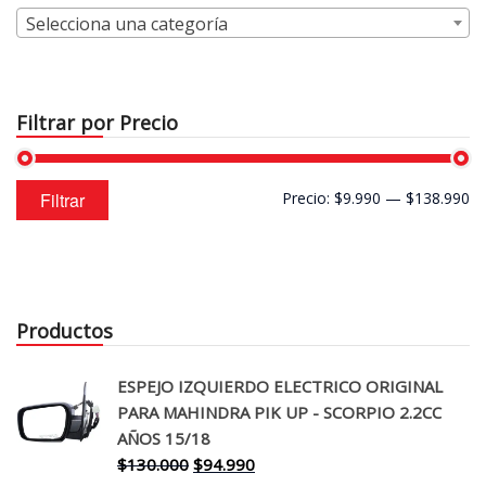
Selecciona una categoría
Filtrar por Precio
Precio
Precio
Filtrar
Precio:
$9.990
—
$138.990
mínimo
máximo
Productos
ESPEJO IZQUIERDO ELECTRICO ORIGINAL
PARA MAHINDRA PIK UP - SCORPIO 2.2CC
AÑOS 15/18
El
El
$
130.000
$
94.990