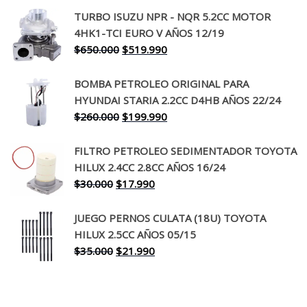
precio
precio
TURBO ISUZU NPR - NQR 5.2CC MOTOR
original
actual
4HK1-TCI EURO V AÑOS 12/19
era:
es:
El
El
$
650.000
$
519.990
$130.000.
$94.990.
precio
precio
original
actual
BOMBA PETROLEO ORIGINAL PARA
era:
es:
HYUNDAI STARIA 2.2CC D4HB AÑOS 22/24
$650.000.
$519.990.
El
El
$
260.000
$
199.990
precio
precio
original
actual
FILTRO PETROLEO SEDIMENTADOR TOYOTA
era:
es:
HILUX 2.4CC 2.8CC AÑOS 16/24
$260.000.
$199.990.
El
El
$
30.000
$
17.990
precio
precio
original
actual
JUEGO PERNOS CULATA (18U) TOYOTA
era:
es:
HILUX 2.5CC AÑOS 05/15
$30.000.
$17.990.
El
El
$
35.000
$
21.990
precio
precio
original
actual
era:
es: