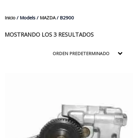
$35.000.
$21.990.
Inicio
/ Models /
MAZDA
/ B2900
MOSTRANDO LOS 3 RESULTADOS