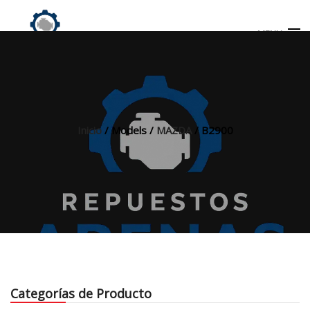
MENU
Búsqueda
de
productos
Inicio
/ Models /
MAZDA
/ B2900
INICIO
TIENDA
MI CUENTA
Categorías de Producto