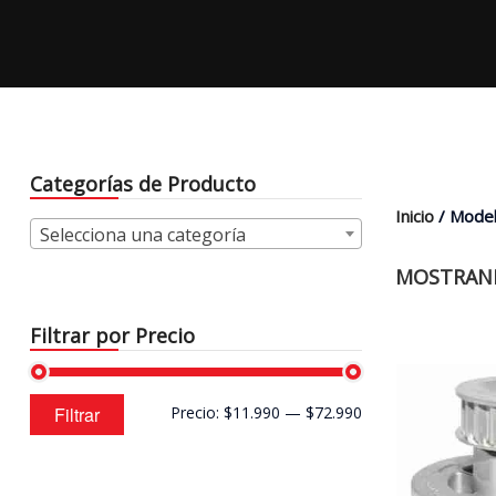
Categorías de Producto
Inicio
/ Model
Selecciona una categoría
MOSTRAND
Filtrar por Precio
Precio
Precio
Filtrar
Precio:
$11.990
—
$72.990
mínimo
máximo