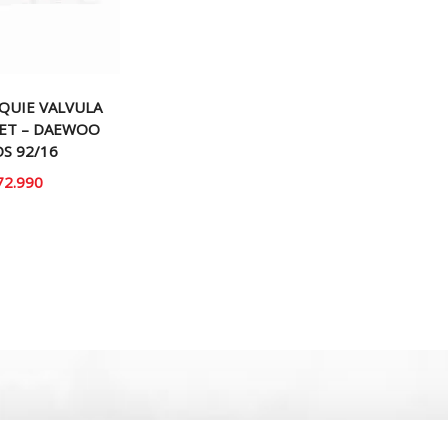
QUIE VALVULA
ET – DAEWOO
S 92/16
72.990