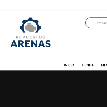
Búsqueda
de
productos
INICIO
TIENDA
MI 