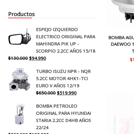
Productos
ESPEJO IZQUIERDO
ELECTRICO ORIGINAL PARA
BOMBA AGU
MAHINDRA PIK UP -
DAEWOO 1.
SCORPIO 2.2CC AÑOS 15/18
El
El
$
130.000
$
94.990
$
precio
precio
TURBO ISUZU NPR - NQR
original
actual
5.2CC MOTOR 4HK1-TCI
era:
es:
EURO V AÑOS 12/19
$130.000.
$94.990.
El
El
$
650.000
$
519.990
precio
precio
BOMBA PETROLEO
original
actual
ORIGINAL PARA HYUNDAI
era:
es:
STARIA 2.2CC D4HB AÑOS
$650.000.
$519.990.
22/24