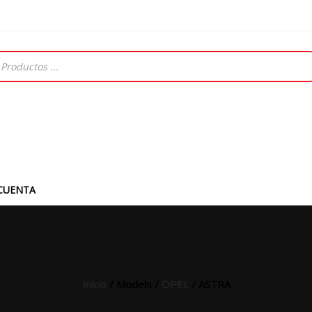
CUENTA
Inicio
/ Models /
OPEL
/ ASTRA