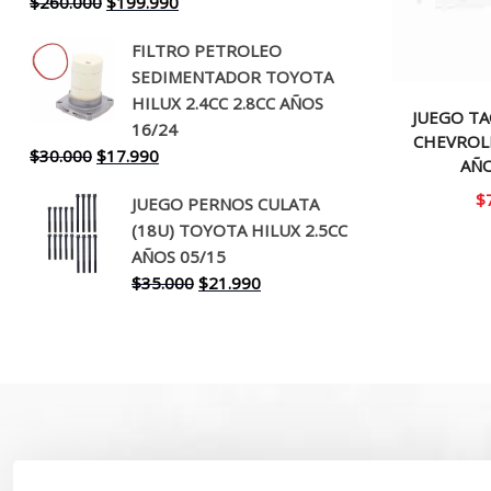
El
El
$
260.000
$
199.990
precio
precio
FILTRO PETROLEO
original
actual
SEDIMENTADOR TOYOTA
era:
es:
HILUX 2.4CC 2.8CC AÑOS
$260.000.
$199.990.
JUEGO TA
16/24
CHEVROL
El
El
$
30.000
$
17.990
AÑO
precio
precio
$
JUEGO PERNOS CULATA
original
actual
(18U) TOYOTA HILUX 2.5CC
era:
es:
AÑOS 05/15
$30.000.
$17.990.
El
El
$
35.000
$
21.990
precio
precio
original
actual
era:
es:
$35.000.
$21.990.