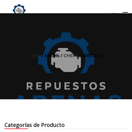
MENU
Búsqueda
de
productos
Inicio
/ Models /
CHERY
/ ARRIZO 5
INICIO
TIENDA
MI CUENTA
Categorías de Producto