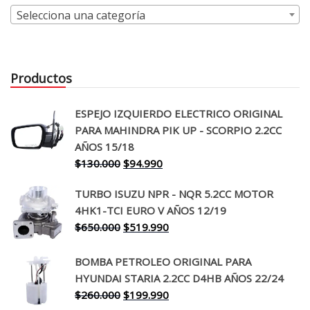
Selecciona una categoría
Productos
ESPEJO IZQUIERDO ELECTRICO ORIGINAL
PARA MAHINDRA PIK UP - SCORPIO 2.2CC
AÑOS 15/18
El
El
$
130.000
$
94.990
precio
precio
TURBO ISUZU NPR - NQR 5.2CC MOTOR
original
actual
4HK1-TCI EURO V AÑOS 12/19
era:
es:
El
El
$
650.000
$
519.990
$130.000.
$94.990.
precio
precio
original
actual
BOMBA PETROLEO ORIGINAL PARA
era:
es:
HYUNDAI STARIA 2.2CC D4HB AÑOS 22/24
$650.000.
$519.990.
El
El
$
260.000
$
199.990