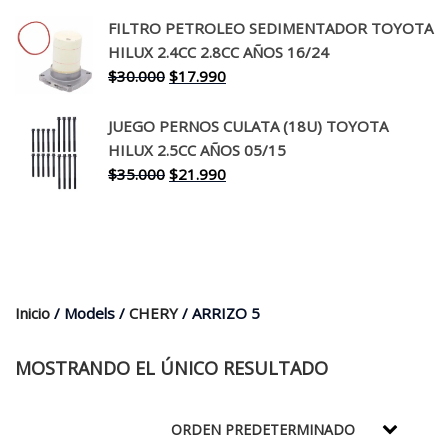
precio
precio
original
actual
FILTRO PETROLEO SEDIMENTADOR TOYOTA
era:
es:
HILUX 2.4CC 2.8CC AÑOS 16/24
$260.000.
$199.990.
El
El
$
30.000
$
17.990
precio
precio
original
actual
JUEGO PERNOS CULATA (18U) TOYOTA
era:
es:
HILUX 2.5CC AÑOS 05/15
$30.000.
$17.990.
El
El
$
35.000
$
21.990
precio
precio
original
actual
era:
es:
$35.000.
$21.990.
Inicio
/ Models /
CHERY
/ ARRIZO 5
MOSTRANDO EL ÚNICO RESULTADO