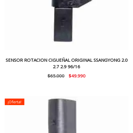
SENSOR ROTACION CIGUEÑAL ORIGINAL SSANGYONG 2.0
2.7 2.9 96/16
El
El
$
65.000
$
49.990
precio
precio
original
actual
era:
es:
¡Oferta!
$65.000.
$49.990.