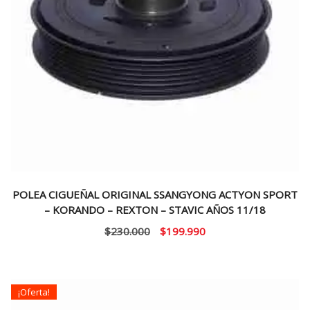
POLEA CIGUEÑAL ORIGINAL SSANGYONG ACTYON SPORT
– KORANDO – REXTON – STAVIC AÑOS 11/18
El
El
$
230.000
$
199.990
precio
precio
original
actual
era:
es:
¡Oferta!
$230.000.
$199.990.