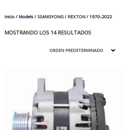
$35.000.
$21.990.
Inicio
/ Models /
SSANGYONG
/
REXTON
/ 1970-2022
MOSTRANDO LOS 14 RESULTADOS