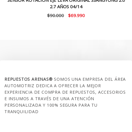
2.7 AÑOS 04/14
El
El
$
90.000
$
69.990
precio
precio
original
actual
era:
es:
$90.000.
$69.990.
SOBRE NOSOTROS
REPUESTOS ARENAS®
SOMOS UNA EMPRESA DEL ÁREA
AUTOMOTRIZ DEDICA A OFRECER LA MEJOR
EXPERIENCIA DE COMPRA DE REPUESTOS, ACCESORIOS
E INSUMOS A TRAVÉS DE UNA ATENCIÓN
PERSONALIZADA Y 100% SEGURA PARA TU
TRANQUILIDAD