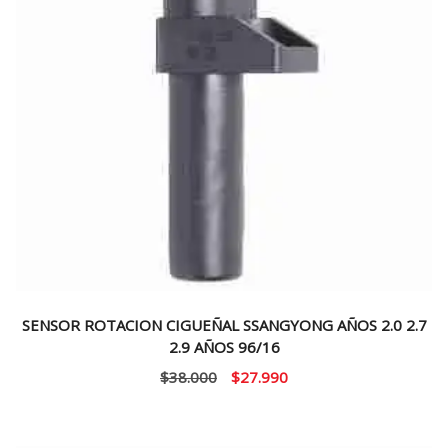
SENSOR ROTACION CIGUEÑAL SSANGYONG AÑOS 2.0 2.7
2.9 AÑOS 96/16
El
El
$
38.000
$
27.990
precio
precio
original
actual