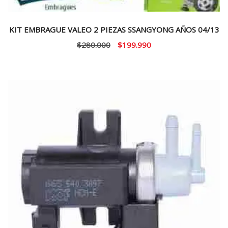
KIT EMBRAGUE VALEO 2 PIEZAS SSANGYONG AÑOS 04/13
El
El
$
280.000
$
199.990
precio
precio
original
actual
era:
es:
$280.000.
$199.990.