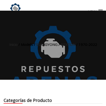
MENU
Búsqueda
de
productos
Inicio
/ Models /
SSANGYONG
/
REXTON
/ 1970-2022
INICIO
TIENDA
MI CUENTA
Categorías de Producto