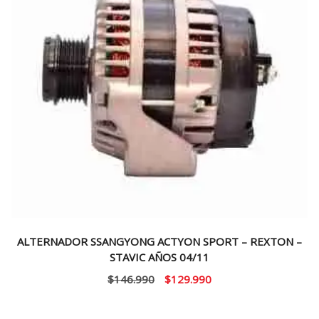
ALTERNADOR SSANGYONG ACTYON SPORT – REXTON –
STAVIC AÑOS 04/11
El
El
$
146.990
$
129.990
precio
precio
original
actual