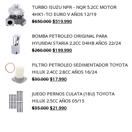
precio
precio
TURBO ISUZU NPR - NQR 5.2CC MOTOR
original
actual
4HK1-TCI EURO V AÑOS 12/19
era:
es:
El
El
$
650.000
$
519.990
$130.000.
$94.990.
precio
precio
original
actual
BOMBA PETROLEO ORIGINAL PARA
era:
es:
HYUNDAI STARIA 2.2CC D4HB AÑOS 22/24
$650.000.
$519.990.
El
El
$
260.000
$
199.990
precio
precio
original
actual
FILTRO PETROLEO SEDIMENTADOR TOYOTA
era:
es:
HILUX 2.4CC 2.8CC AÑOS 16/24
$260.000.
$199.990.
El
El
$
30.000
$
17.990
precio
precio
original
actual
JUEGO PERNOS CULATA (18U) TOYOTA
era:
es:
HILUX 2.5CC AÑOS 05/15
$30.000.
$17.990.
El
El
$
35.000
$
21.990
precio
precio
original
actual
era:
es: