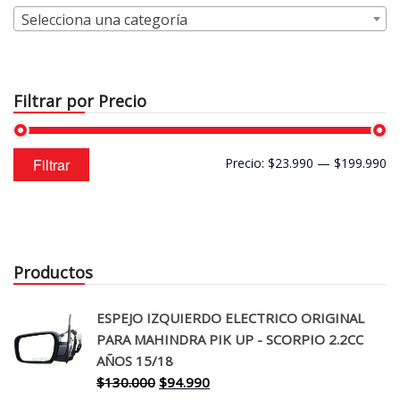
Selecciona una categoría
Filtrar por Precio
Precio
Precio
Filtrar
Precio:
$23.990
—
$199.990
mínimo
máximo
Productos
ESPEJO IZQUIERDO ELECTRICO ORIGINAL
PARA MAHINDRA PIK UP - SCORPIO 2.2CC
AÑOS 15/18
El
El
$
130.000
$
94.990