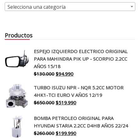
Selecciona una categoría
Productos
ESPEJO IZQUIERDO ELECTRICO ORIGINAL
PARA MAHINDRA PIK UP - SCORPIO 2.2CC
AÑOS 15/18
El
El
$
130.000
$
94.990
precio
precio
TURBO ISUZU NPR - NQR 5.2CC MOTOR
original
actual
4HK1-TCI EURO V AÑOS 12/19
era:
es:
El
El
$
650.000
$
519.990
$130.000.
$94.990.
precio
precio
original
actual
BOMBA PETROLEO ORIGINAL PARA
era:
es:
HYUNDAI STARIA 2.2CC D4HB AÑOS 22/24
$650.000.
$519.990.
El
El
$
260.000
$
199.990