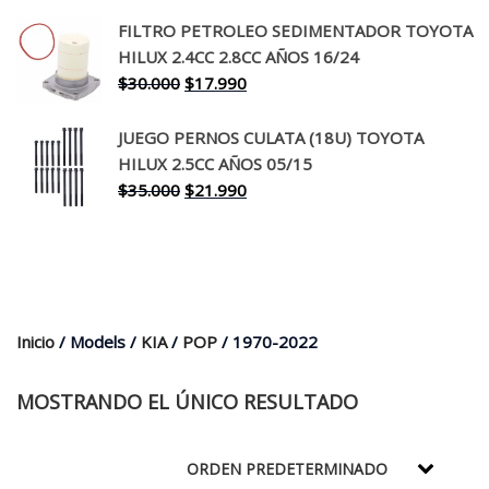
precio
precio
original
actual
FILTRO PETROLEO SEDIMENTADOR TOYOTA
era:
es:
HILUX 2.4CC 2.8CC AÑOS 16/24
$260.000.
$199.990.
El
El
$
30.000
$
17.990
precio
precio
original
actual
JUEGO PERNOS CULATA (18U) TOYOTA
era:
es:
HILUX 2.5CC AÑOS 05/15
$30.000.
$17.990.
El
El
$
35.000
$
21.990
precio
precio
original
actual
era:
es:
$35.000.
$21.990.
Inicio
/ Models /
KIA
/
POP
/ 1970-2022
MOSTRANDO EL ÚNICO RESULTADO