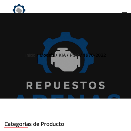
MENU
Búsqueda
de
productos
Inicio
/ Models /
KIA
/
POP
/ 1970-2022
INICIO
TIENDA
MI CUENTA
Categorías de Producto