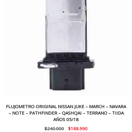
FLUJOMETRO ORIGINAL NISSAN JUKE – MARCH – NAVARA
– NOTE – PATHFINDER – QASHQAI – TERRANO – TIIDA
AÑOS 05/18
El
El
$
240.000
$
188.990