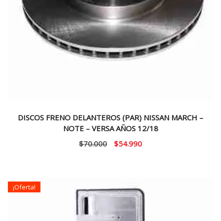
DISCOS FRENO DELANTEROS (PAR) NISSAN MARCH –
NOTE – VERSA AÑOS 12/18
El
El
$
70.000
$
54.990
precio
precio
original
actual
era:
es:
¡Oferta!
$70.000.
$54.990.