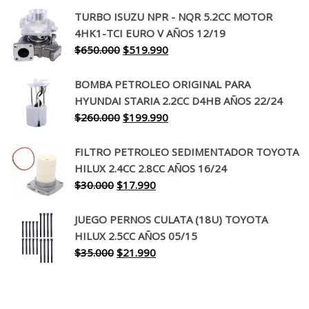
precio
precio
TURBO ISUZU NPR - NQR 5.2CC MOTOR
original
actual
4HK1-TCI EURO V AÑOS 12/19
era:
es:
El
El
$
650.000
$
519.990
$130.000.
$94.990.
precio
precio
original
actual
BOMBA PETROLEO ORIGINAL PARA
era:
es:
HYUNDAI STARIA 2.2CC D4HB AÑOS 22/24
$650.000.
$519.990.
El
El
$
260.000
$
199.990
precio
precio
original
actual
FILTRO PETROLEO SEDIMENTADOR TOYOTA
era:
es:
HILUX 2.4CC 2.8CC AÑOS 16/24
$260.000.
$199.990.
El
El
$
30.000
$
17.990
precio
precio
original
actual
JUEGO PERNOS CULATA (18U) TOYOTA
era:
es:
HILUX 2.5CC AÑOS 05/15
$30.000.
$17.990.
El
El
$
35.000
$
21.990
precio
precio
original
actual
era:
es: