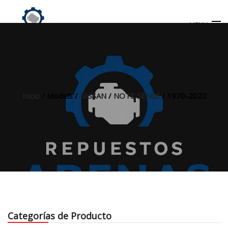
MENU
Búsqueda
de
productos
Inicio
/ Models /
NISSAN
/
NOTE SENSE
/ 1970-2022
INICIO
TIENDA
MI CUENTA
Categorías de Producto