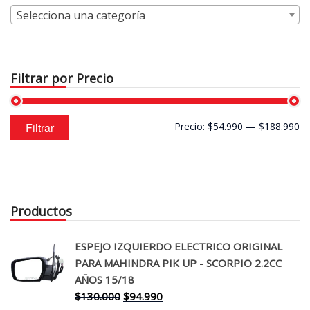
Selecciona una categoría
Filtrar por Precio
Precio
Precio
Filtrar
Precio:
$54.990
—
$188.990
mínimo
máximo
Productos
ESPEJO IZQUIERDO ELECTRICO ORIGINAL
PARA MAHINDRA PIK UP - SCORPIO 2.2CC
AÑOS 15/18
El
El
$
130.000
$
94.990