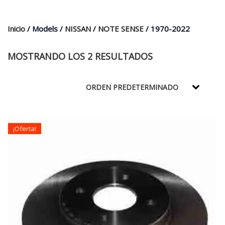
$35.000.
$21.990.
Inicio
/ Models /
NISSAN
/
NOTE SENSE
/ 1970-2022
MOSTRANDO LOS 2 RESULTADOS
¡Oferta!