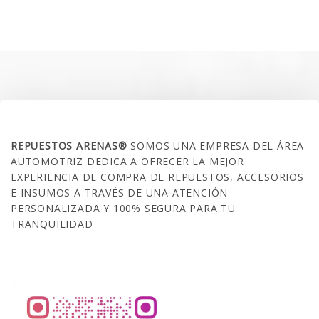
precio
precio
original
actual
era:
es:
$240.000.
$188.990.
SOBRE NOSOTROS
REPUESTOS ARENAS®
SOMOS UNA EMPRESA DEL ÁREA
AUTOMOTRIZ DEDICA A OFRECER LA MEJOR
EXPERIENCIA DE COMPRA DE REPUESTOS, ACCESORIOS
E INSUMOS A TRAVÉS DE UNA ATENCIÓN
PERSONALIZADA Y 100% SEGURA PARA TU
TRANQUILIDAD