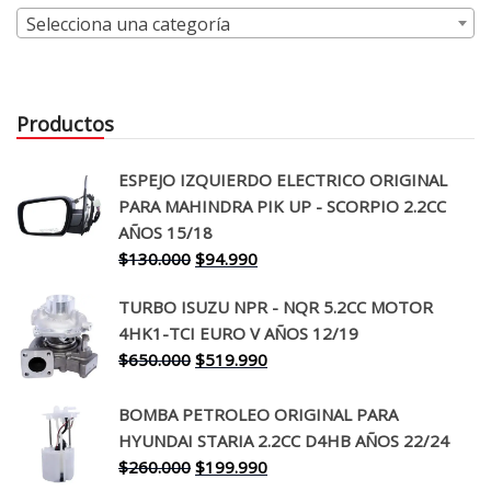
Selecciona una categoría
Productos
ESPEJO IZQUIERDO ELECTRICO ORIGINAL
PARA MAHINDRA PIK UP - SCORPIO 2.2CC
AÑOS 15/18
El
El
$
130.000
$
94.990
precio
precio
TURBO ISUZU NPR - NQR 5.2CC MOTOR
original
actual
4HK1-TCI EURO V AÑOS 12/19
era:
es:
El
El
$
650.000
$
519.990
$130.000.
$94.990.
precio
precio
original
actual
BOMBA PETROLEO ORIGINAL PARA
era:
es:
HYUNDAI STARIA 2.2CC D4HB AÑOS 22/24
$650.000.
$519.990.
El
El
$
260.000
$
199.990