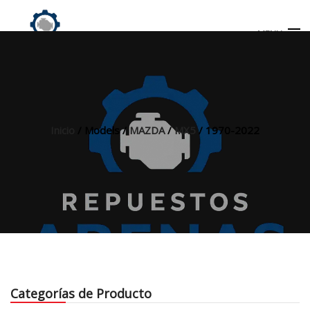
MENU
Búsqueda
de
productos
Inicio
/ Models /
MAZDA
/
MX5
/ 1970-2022
INICIO
TIENDA
MI CUENTA
Categorías de Producto