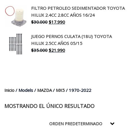
precio
precio
original
actual
FILTRO PETROLEO SEDIMENTADOR TOYOTA
era:
es:
HILUX 2.4CC 2.8CC AÑOS 16/24
$260.000.
$199.990.
El
El
$
30.000
$
17.990
precio
precio
original
actual
JUEGO PERNOS CULATA (18U) TOYOTA
era:
es:
HILUX 2.5CC AÑOS 05/15
$30.000.
$17.990.
El
El
$
35.000
$
21.990
precio
precio
original
actual
era:
es:
$35.000.
$21.990.
Inicio
/ Models /
MAZDA
/
MX5
/ 1970-2022
MOSTRANDO EL ÚNICO RESULTADO