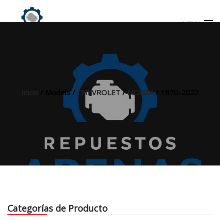
MENU
Búsqueda
de
productos
Inicio
/ Models /
CHEVROLET
/
MONZA
/ 1970-2022
INICIO
TIENDA
MI CUENTA
Categorías de Producto