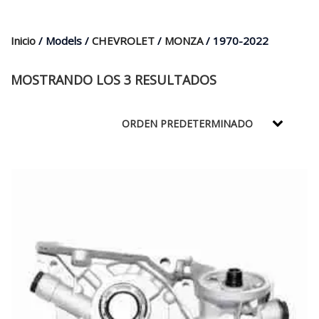
$35.000.
$21.990.
Inicio
/ Models /
CHEVROLET
/
MONZA
/ 1970-2022
MOSTRANDO LOS 3 RESULTADOS