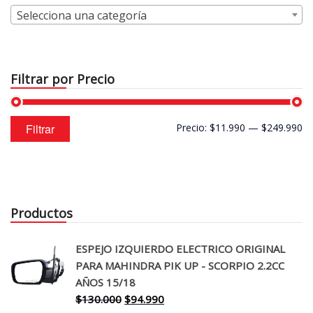
Selecciona una categoría
Filtrar por Precio
Precio
Precio
Filtrar
Precio:
$11.990
—
$249.990
mínimo
máximo
Productos
ESPEJO IZQUIERDO ELECTRICO ORIGINAL
PARA MAHINDRA PIK UP - SCORPIO 2.2CC
AÑOS 15/18
El
El
$
130.000
$
94.990