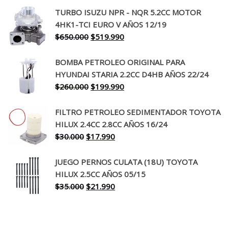
precio
precio
TURBO ISUZU NPR - NQR 5.2CC MOTOR
original
actual
4HK1-TCI EURO V AÑOS 12/19
era:
es:
El
El
$
650.000
$
519.990
$130.000.
$94.990.
precio
precio
original
actual
BOMBA PETROLEO ORIGINAL PARA
era:
es:
HYUNDAI STARIA 2.2CC D4HB AÑOS 22/24
$650.000.
$519.990.
El
El
$
260.000
$
199.990
precio
precio
original
actual
FILTRO PETROLEO SEDIMENTADOR TOYOTA
era:
es:
HILUX 2.4CC 2.8CC AÑOS 16/24
$260.000.
$199.990.
El
El
$
30.000
$
17.990
precio
precio
original
actual
JUEGO PERNOS CULATA (18U) TOYOTA
era:
es:
HILUX 2.5CC AÑOS 05/15
$30.000.
$17.990.
El
El
$
35.000
$
21.990
precio
precio
original
actual
era:
es: