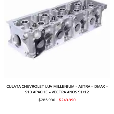
CULATA CHEVROLET LUV MILLENIUM – ASTRA – DMAX –
S10 APACHE – VECTRA AÑOS 91/12
El
El
$
285.990
$
249.990
precio
precio
original
actual