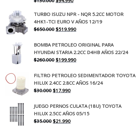
$
130.000
$
94.990
precio
precio
TURBO ISUZU NPR - NQR 5.2CC MOTOR
original
actual
4HK1-TCI EURO V AÑOS 12/19
era:
es:
El
El
$
650.000
$
519.990
$130.000.
$94.990.
precio
precio
original
actual
BOMBA PETROLEO ORIGINAL PARA
era:
es:
HYUNDAI STARIA 2.2CC D4HB AÑOS 22/24
$650.000.
$519.990.
El
El
$
260.000
$
199.990
precio
precio
original
actual
FILTRO PETROLEO SEDIMENTADOR TOYOTA
era:
es:
HILUX 2.4CC 2.8CC AÑOS 16/24
$260.000.
$199.990.
El
El
$
30.000
$
17.990
precio
precio
original
actual
JUEGO PERNOS CULATA (18U) TOYOTA
era:
es:
HILUX 2.5CC AÑOS 05/15
$30.000.
$17.990.
El
El
$
35.000
$
21.990
precio
precio
original
actual