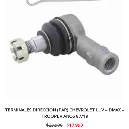
TERMINALES DIRECCION (PAR) CHEVROLET LUV – DMAX –
TROOPER AÑOS 87/19
El
El
$
23.990
$
17.990