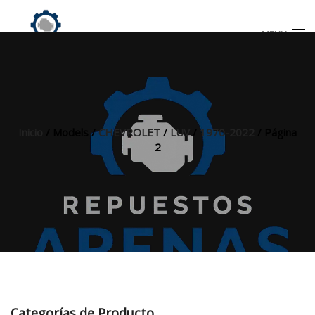
MENU
Búsqueda
de
productos
Inicio
/ Models /
CHEVROLET
/
LUV
/
1970-2022
/ Página
2
INICIO
TIENDA
MI CUENTA
Categorías de Producto