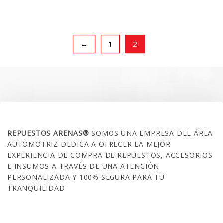
precio
precio
original
actual
era:
es:
$23.990.
$17.990.
←
1
2
SOBRE NOSOTROS
REPUESTOS ARENAS®
SOMOS UNA EMPRESA DEL ÁREA
AUTOMOTRIZ DEDICA A OFRECER LA MEJOR
EXPERIENCIA DE COMPRA DE REPUESTOS, ACCESORIOS
E INSUMOS A TRAVÉS DE UNA ATENCIÓN
PERSONALIZADA Y 100% SEGURA PARA TU
TRANQUILIDAD