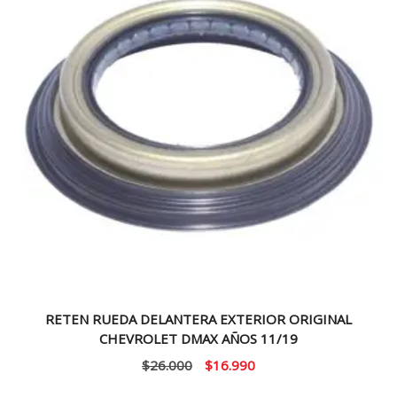
RETEN RUEDA DELANTERA EXTERIOR ORIGINAL
CHEVROLET DMAX AÑOS 11/19
El
El
$
26.000
$
16.990
precio
precio