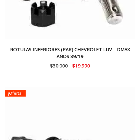
ROTULAS INFERIORES (PAR) CHEVROLET LUV – DMAX
AÑOS 89/19
El
El
$
30.000
$
19.990
precio
precio
original
actual
era:
es:
¡Oferta!
$30.000.
$19.990.