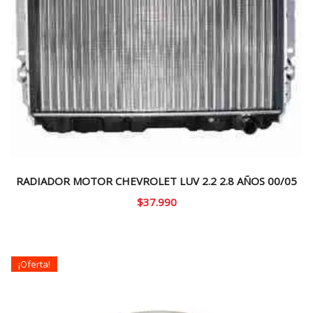
RADIADOR MOTOR CHEVROLET LUV 2.2 2.8 AÑOS 00/05
$
37.990
¡Oferta!