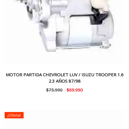
MOTOR PARTIDA CHEVROLET LUV / ISUZU TROOPER 1.6
2.3 AÑOS 87/98
El
El
$
75.990
$
69.990
precio
precio
original
actual
era:
es:
¡Oferta!
$75.990.
$69.990.