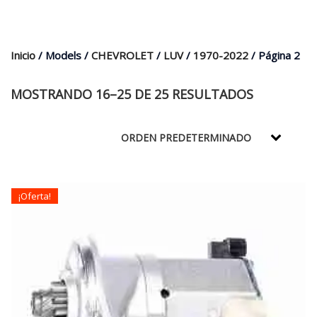
era:
es:
$35.000.
$21.990.
Inicio
/ Models /
CHEVROLET
/
LUV
/
1970-2022
/ Página 2
MOSTRANDO 16–25 DE 25 RESULTADOS
¡Oferta!