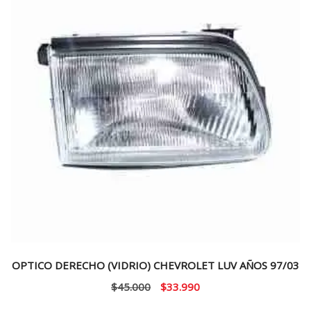
OPTICO DERECHO (VIDRIO) CHEVROLET LUV AÑOS 97/03
El
El
$
45.000
$
33.990
precio
precio