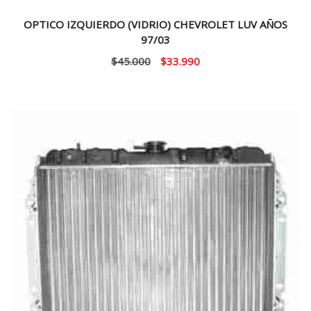
OPTICO IZQUIERDO (VIDRIO) CHEVROLET LUV AÑOS
97/03
El
El
$
45.000
$
33.990
precio
precio
original
actual
era:
es:
$45.000.
$33.990.