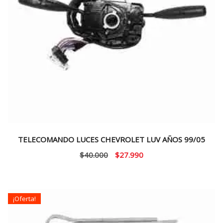
TELECOMANDO LUCES CHEVROLET LUV AÑOS 99/05
El
El
$
40.000
$
27.990
precio
precio
original
actual
era:
es:
¡Oferta!
$40.000.
$27.990.