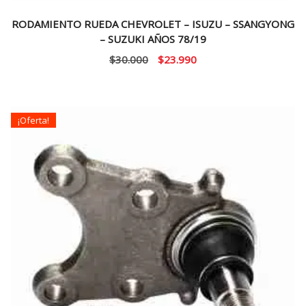
RODAMIENTO RUEDA CHEVROLET – ISUZU – SSANGYONG
– SUZUKI AÑOS 78/19
El
El
$
30.000
$
23.990
precio
precio
original
actual
era:
es:
¡Oferta!
$30.000.
$23.990.