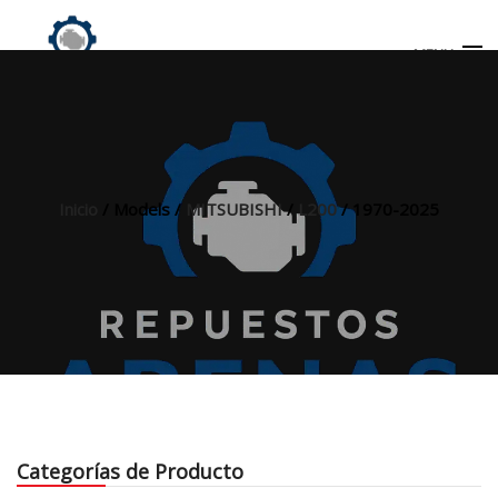
MENU
Búsqueda
de
productos
Inicio
/ Models /
MITSUBISHI
/
L200
/ 1970-2025
INICIO
TIENDA
MI CUENTA
Categorías de Producto