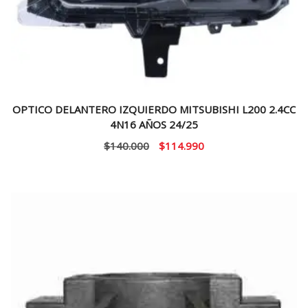
OPTICO DELANTERO IZQUIERDO MITSUBISHI L200 2.4CC
4N16 AÑOS 24/25
El
El
$
140.000
$
114.990
precio
precio
original
actual
era:
es:
$140.000.
$114.990.