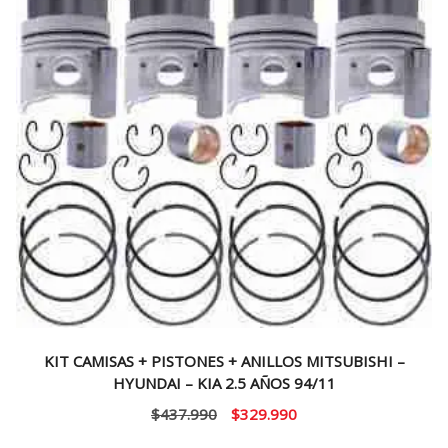
KIT CAMISAS + PISTONES + ANILLOS MITSUBISHI –
HYUNDAI – KIA 2.5 AÑOS 94/11
El
El
$
437.990
$
329.990
precio
precio