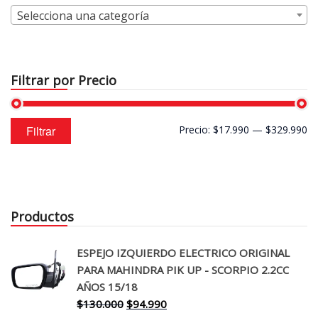
Selecciona una categoría
Filtrar por Precio
Precio
Precio
Filtrar
Precio:
$17.990
—
$329.990
mínimo
máximo
Productos
ESPEJO IZQUIERDO ELECTRICO ORIGINAL
PARA MAHINDRA PIK UP - SCORPIO 2.2CC
AÑOS 15/18
El
El
$
130.000
$
94.990