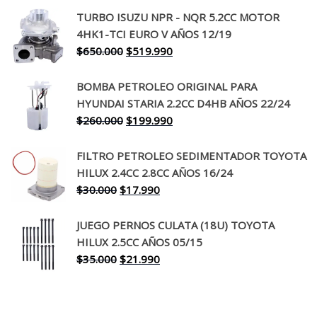
precio
precio
TURBO ISUZU NPR - NQR 5.2CC MOTOR
original
actual
4HK1-TCI EURO V AÑOS 12/19
era:
es:
El
El
$
650.000
$
519.990
$130.000.
$94.990.
precio
precio
original
actual
BOMBA PETROLEO ORIGINAL PARA
era:
es:
HYUNDAI STARIA 2.2CC D4HB AÑOS 22/24
$650.000.
$519.990.
El
El
$
260.000
$
199.990
precio
precio
original
actual
FILTRO PETROLEO SEDIMENTADOR TOYOTA
era:
es:
HILUX 2.4CC 2.8CC AÑOS 16/24
$260.000.
$199.990.
El
El
$
30.000
$
17.990
precio
precio
original
actual
JUEGO PERNOS CULATA (18U) TOYOTA
era:
es:
HILUX 2.5CC AÑOS 05/15
$30.000.
$17.990.
El
El
$
35.000
$
21.990
precio
precio
original
actual
era:
es: