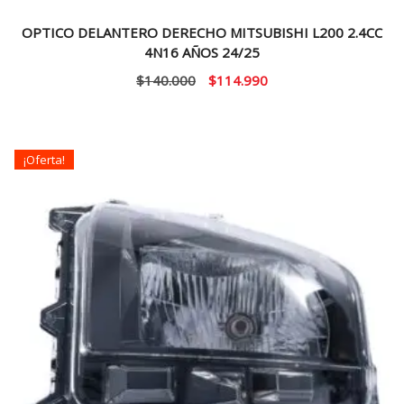
OPTICO DELANTERO DERECHO MITSUBISHI L200 2.4CC
4N16 AÑOS 24/25
El
El
$
140.000
$
114.990
precio
precio
original
actual
era:
es:
¡Oferta!
$140.000.
$114.990.