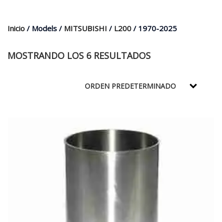
$35.000.
$21.990.
Inicio
/ Models /
MITSUBISHI
/
L200
/ 1970-2025
MOSTRANDO LOS 6 RESULTADOS