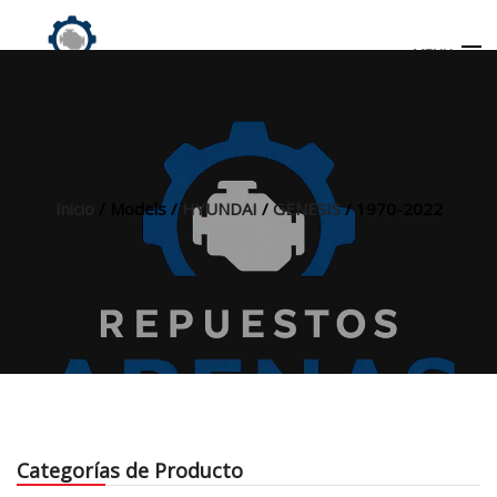
MENU
Búsqueda
de
productos
Inicio
/ Models /
HYUNDAI
/
GENESIS
/ 1970-2022
INICIO
TIENDA
MI CUENTA
Categorías de Producto