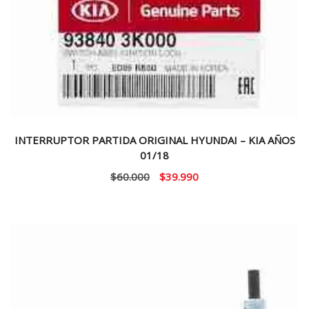
INTERRUPTOR PARTIDA ORIGINAL HYUNDAI – KIA AÑOS
01/18
El
El
$
60.000
$
39.990
precio
precio
original
actual
era:
es:
$60.000.
$39.990.