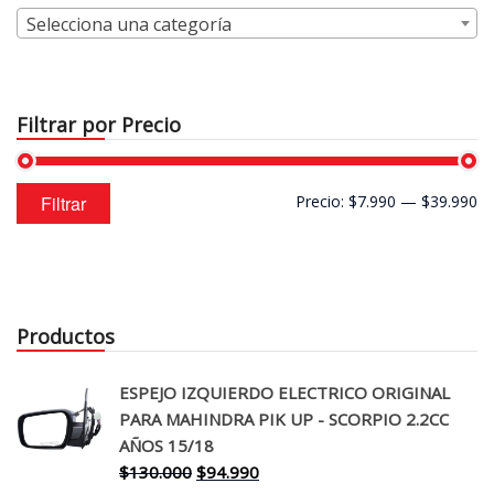
Selecciona una categoría
Filtrar por Precio
Precio
Precio
Filtrar
Precio:
$7.990
—
$39.990
mínimo
máximo
Productos
ESPEJO IZQUIERDO ELECTRICO ORIGINAL
PARA MAHINDRA PIK UP - SCORPIO 2.2CC
AÑOS 15/18
El
El
$
130.000
$
94.990