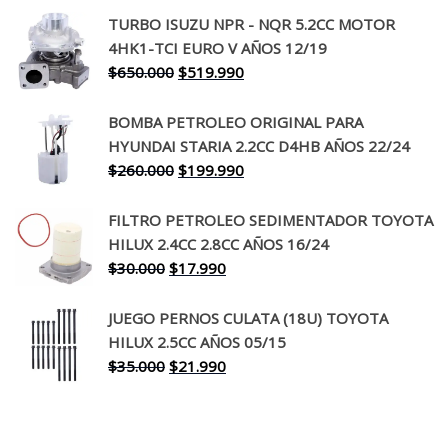
precio
precio
TURBO ISUZU NPR - NQR 5.2CC MOTOR
original
actual
4HK1-TCI EURO V AÑOS 12/19
era:
es:
El
El
$
650.000
$
519.990
$130.000.
$94.990.
precio
precio
original
actual
BOMBA PETROLEO ORIGINAL PARA
era:
es:
HYUNDAI STARIA 2.2CC D4HB AÑOS 22/24
$650.000.
$519.990.
El
El
$
260.000
$
199.990
precio
precio
original
actual
FILTRO PETROLEO SEDIMENTADOR TOYOTA
era:
es:
HILUX 2.4CC 2.8CC AÑOS 16/24
$260.000.
$199.990.
El
El
$
30.000
$
17.990
precio
precio
original
actual
JUEGO PERNOS CULATA (18U) TOYOTA
era:
es:
HILUX 2.5CC AÑOS 05/15
$30.000.
$17.990.
El
El
$
35.000
$
21.990
precio
precio
original
actual
era:
es: