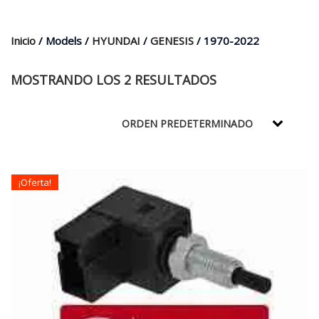
$35.000.
$21.990.
Inicio
/ Models /
HYUNDAI
/
GENESIS
/ 1970-2022
MOSTRANDO LOS 2 RESULTADOS
¡Oferta!