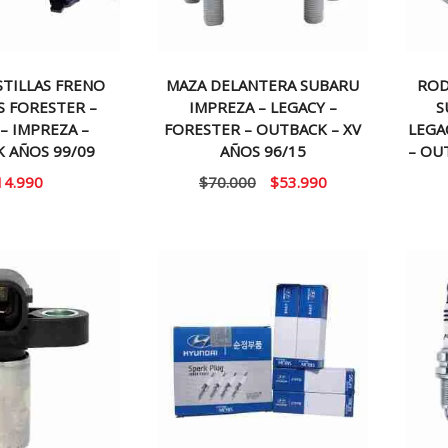
STILLAS FRENO
MAZA DELANTERA SUBARU
ROD
S FORESTER –
IMPREZA – LEGACY –
S
– IMPREZA –
FORESTER – OUTBACK – XV
LEGA
 AÑOS 99/09
AÑOS 96/15
– OU
El
El
14.990
$
70.000
$
53.990
precio
precio
original
actual
era:
es:
$70.000.
$53.990.