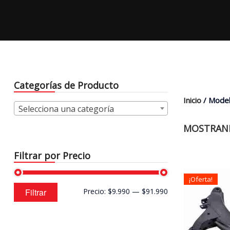
Categorías de Producto
Inicio
/ Model
Selecciona una categoría
MOSTRAND
Filtrar por Precio
¡Oferta!
Precio
Precio
Filtrar
Precio:
$9.990
—
$91.990
mínimo
máximo