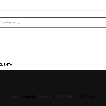
CUENTA
Inicio
/ Models /
SUBARU
/
FORESTER
/ 1970-2022