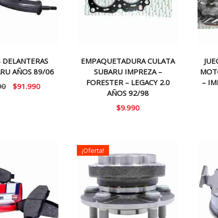
S DELANTERAS
EMPAQUETADURA CULATA
JU
ARU AÑOS 89/06
SUBARU IMPREZA –
MOT
FORESTER – LEGACY 2.0
– I
El
El
90
$
91.990
AÑOS 92/98
precio
precio
$
9.990
original
actual
era:
es:
$109.990.
$91.990.
¡Oferta!