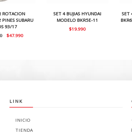
R ROTACION
SET 4 BUJIAS HYUNDAI
SET 
2 PINES SUBARU
MODELO BKR5E-11
BKR6
S 93/17
$
19.990
El
El
0
$
47.990
precio
precio
original
actual
era:
es:
$60.000.
$47.990.
LINK
INICIO
TIENDA