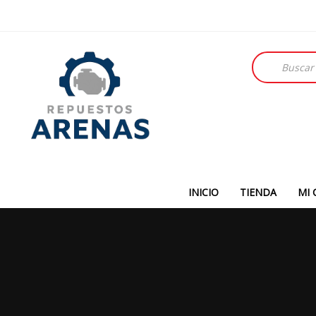
Búsqueda
de
productos
INICIO
TIENDA
MI 