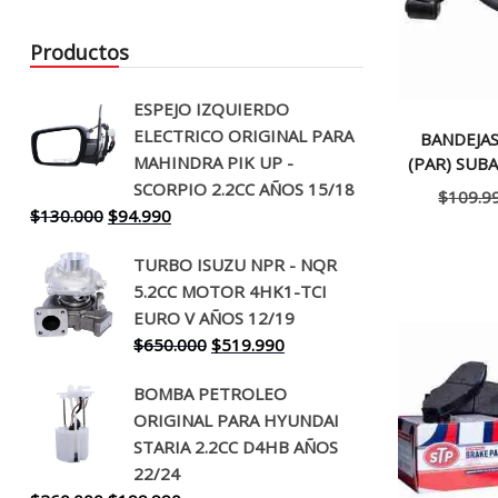
Productos
ESPEJO IZQUIERDO
ELECTRICO ORIGINAL PARA
BANDEJA
MAHINDRA PIK UP -
(PAR) SUB
SCORPIO 2.2CC AÑOS 15/18
$
109.9
El
El
$
130.000
$
94.990
precio
precio
TURBO ISUZU NPR - NQR
original
actual
5.2CC MOTOR 4HK1-TCI
era:
es:
EURO V AÑOS 12/19
$130.000.
$94.990.
El
El
$
650.000
$
519.990
precio
precio
BOMBA PETROLEO
original
actual
ORIGINAL PARA HYUNDAI
era:
es:
STARIA 2.2CC D4HB AÑOS
$650.000.
$519.990.
22/24