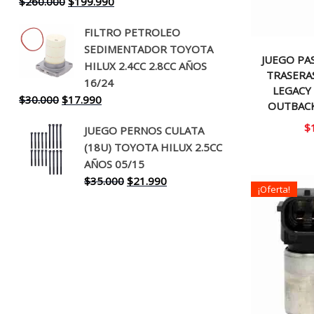
El
El
$
260.000
$
199.990
precio
precio
FILTRO PETROLEO
original
actual
SEDIMENTADOR TOYOTA
era:
es:
JUEGO PA
HILUX 2.4CC 2.8CC AÑOS
$260.000.
$199.990.
TRASERA
16/24
LEGACY 
El
El
$
30.000
$
17.990
OUTBACK
precio
precio
$
JUEGO PERNOS CULATA
original
actual
(18U) TOYOTA HILUX 2.5CC
era:
es:
AÑOS 05/15
$30.000.
$17.990.
El
El
$
35.000
$
21.990
¡Oferta!
precio
precio
original
actual
era:
es:
$35.000.
$21.990.