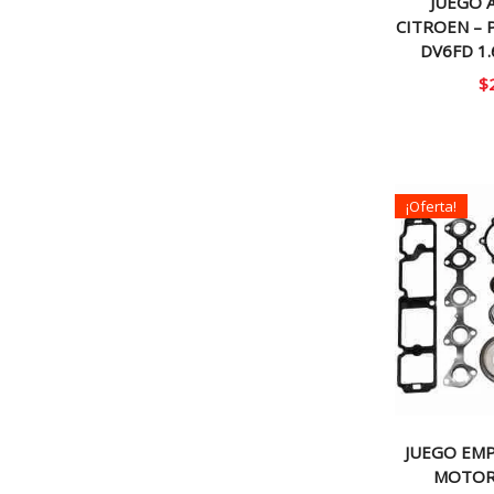
JUEGO A
CITROEN –
DV6FD 1.
$
¡Oferta!
JUEGO EM
MOTOR