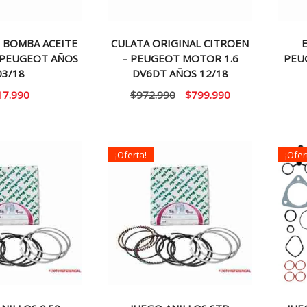
 BOMBA ACEITE
CULATA ORIGINAL CITROEN
E
 PEUGEOT AÑOS
– PEUGEOT MOTOR 1.6
PEU
03/18
DV6DT AÑOS 12/18
El
El
17.990
$
972.990
$
799.990
precio
precio
original
actual
era:
es:
¡Oferta!
¡Ofer
$972.990.
$799.990.