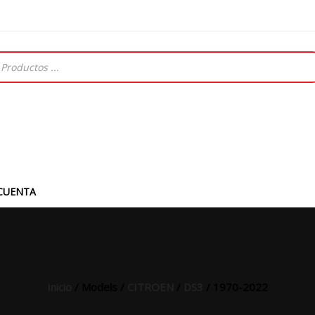
CUENTA
Inicio
/ Models /
CITROEN
/
DS3
/ 1970-2022