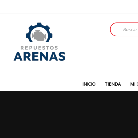
Búsqueda
de
productos
INICIO
TIENDA
MI 