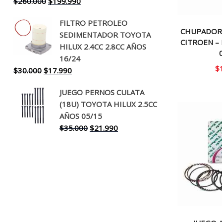
El
El
$
260.000
$
199.990
precio
precio
FILTRO PETROLEO
original
actual
CHUPADOR
SEDIMENTADOR TOYOTA
era:
es:
CITROEN –
HILUX 2.4CC 2.8CC AÑOS
$260.000.
$199.990.
16/24
$
El
El
$
30.000
$
17.990
precio
precio
JUEGO PERNOS CULATA
original
actual
(18U) TOYOTA HILUX 2.5CC
era:
es:
AÑOS 05/15
$30.000.
$17.990.
El
El
$
35.000
$
21.990
precio
precio
original
actual
era:
es:
$35.000.
$21.990.