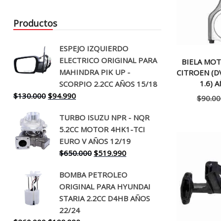
Productos
ESPEJO IZQUIERDO
ELECTRICO ORIGINAL PARA
BIELA MO
MAHINDRA PIK UP -
CITROEN (D
1.6) 
SCORPIO 2.2CC AÑOS 15/18
El
El
$
130.000
$
94.990
$
90.00
precio
precio
TURBO ISUZU NPR - NQR
original
actual
5.2CC MOTOR 4HK1-TCI
era:
es:
EURO V AÑOS 12/19
$130.000.
$94.990.
El
El
$
650.000
$
519.990
precio
precio
BOMBA PETROLEO
original
actual
ORIGINAL PARA HYUNDAI
era:
es:
STARIA 2.2CC D4HB AÑOS
$650.000.
$519.990.
22/24