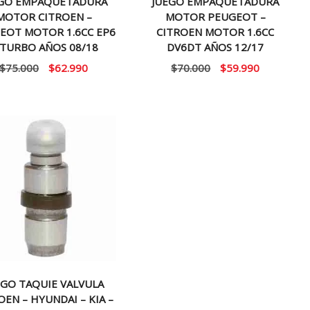
EGO EMPAQUETADURA
JUEGO EMPAQUETADURA
MOTOR CITROEN –
MOTOR PEUGEOT –
EOT MOTOR 1.6CC EP6
CITROEN MOTOR 1.6CC
/TURBO AÑOS 08/18
DV6DT AÑOS 12/17
El
El
El
El
$
75.000
$
62.990
$
70.000
$
59.990
precio
precio
precio
precio
original
actual
original
actual
era:
es:
era:
es:
$75.000.
$62.990.
$70.000.
$59.990.
EGO TAQUIE VALVULA
OEN – HYUNDAI – KIA –