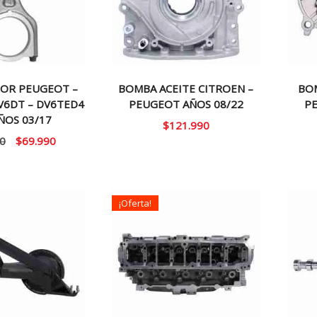
TOR PEUGEOT –
BOMBA ACEITE CITROEN –
BO
V6DT – DV6TED4
PEUGEOT AÑOS 08/22
P
AÑOS 03/17
$
121.990
El
El
0
$
69.990
precio
precio
original
actual
era:
es:
¡Oferta!
$90.000.
$69.990.