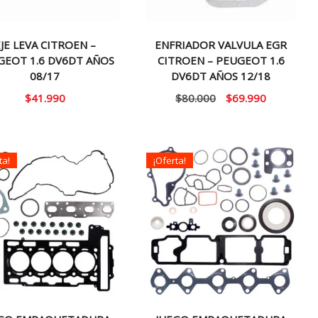
JE LEVA CITROEN –
ENFRIADOR VALVULA EGR
GEOT 1.6 DV6DT AÑOS
CITROEN – PEUGEOT 1.6
08/17
DV6DT AÑOS 12/18
El
El
$
41.990
$
80.000
$
69.990
precio
precio
original
actual
era:
es:
ta!
¡Oferta!
$80.000.
$69.990.