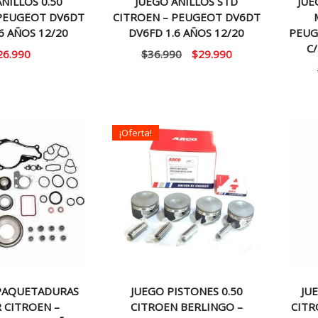
NILLOS 0.50
JUEGO ANILLOS STD
JU
 PEUGEOT DV6DT
CITROEN – PEUGEOT DV6DT
6 AÑOS 12/20
DV6FD 1.6 AÑOS 12/20
PEUG
C
El
El
26.990
$
36.990
$
29.990
precio
precio
original
actual
era:
es:
$36.990.
$29.990.
¡Oferta!
PAQUETADURAS
JUEGO PISTONES 0.50
JU
 CITROEN –
CITROEN BERLINGO –
CITR