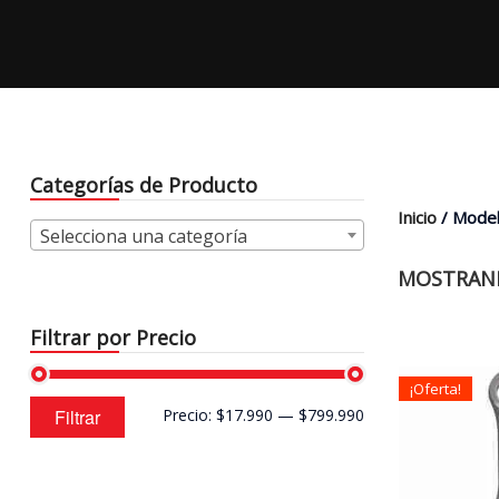
Categorías de Producto
Inicio
/ Model
Selecciona una categoría
MOSTRAND
Filtrar por Precio
¡Oferta!
Precio
Precio
Filtrar
Precio:
$17.990
—
$799.990
mínimo
máximo