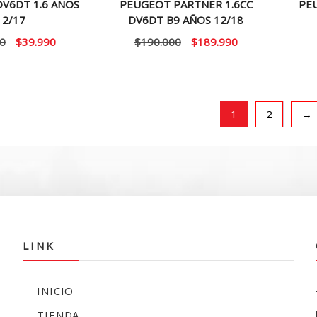
V6DT 1.6 AÑOS
PEUGEOT PARTNER 1.6CC
PE
12/17
DV6DT B9 AÑOS 12/18
El
El
El
El
0
$
39.990
$
190.000
$
189.990
precio
precio
precio
precio
original
actual
original
actual
era:
es:
era:
es:
$50.000.
$39.990.
$190.000.
$189.990.
1
2
→
LINK
INICIO
TIENDA