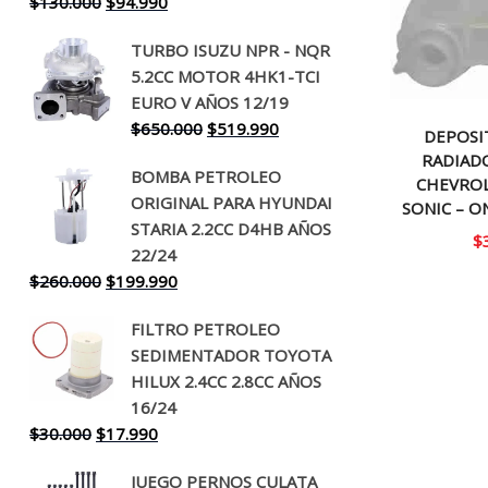
El
El
$
130.000
$
94.990
precio
precio
TURBO ISUZU NPR - NQR
original
actual
5.2CC MOTOR 4HK1-TCI
era:
es:
EURO V AÑOS 12/19
$130.000.
$94.990.
El
El
$
650.000
$
519.990
DEPOSI
precio
precio
RADIAD
BOMBA PETROLEO
original
actual
CHEVROL
ORIGINAL PARA HYUNDAI
era:
es:
SONIC – O
STARIA 2.2CC D4HB AÑOS
$650.000.
$519.990.
$
22/24
El
El
$
260.000
$
199.990
precio
precio
FILTRO PETROLEO
original
actual
SEDIMENTADOR TOYOTA
era:
es:
HILUX 2.4CC 2.8CC AÑOS
$260.000.
$199.990.
16/24
El
El
$
30.000
$
17.990
precio
precio
JUEGO PERNOS CULATA
original
actual