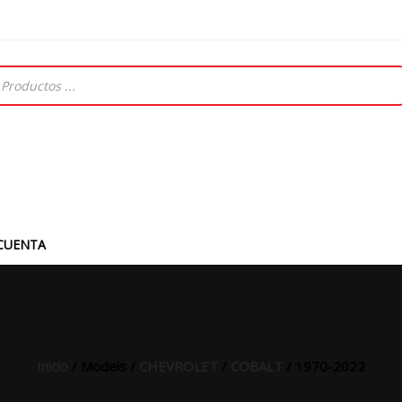
CUENTA
Inicio
/ Models /
CHEVROLET
/
COBALT
/ 1970-2022