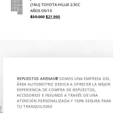
(18U) TOYOTA HILUX 2.5CC
era:
es:
AÑOS 05/15
$30.000.
$17.990.
El
El
$
35.000
$
21.990
precio
precio
original
actual
era:
es:
$35.000.
$21.990.
SOBRE NOSOTROS
REPUESTOS ARENAS®
SOMOS UNA EMPRESA DEL
ÁREA AUTOMOTRIZ DEDICA A OFRECER LA MEJOR
EXPERIENCIA DE COMPRA DE REPUESTOS,
ACCESORIOS E INSUMOS A TRAVÉS DE UNA
ATENCIÓN PERSONALIZADA Y 100% SEGURA PARA
TU TRANQUILIDAD