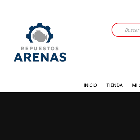
Búsqueda
de
productos
INICIO
TIENDA
MI 