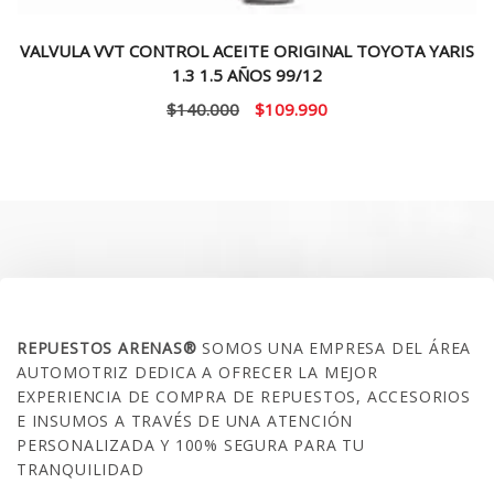
VALVULA VVT CONTROL ACEITE ORIGINAL TOYOTA YARIS
1.3 1.5 AÑOS 99/12
El
El
$
140.000
$
109.990
precio
precio
original
actual
era:
es:
$140.000.
$109.990.
SOBRE NOSOTROS
REPUESTOS ARENAS®
SOMOS UNA EMPRESA DEL ÁREA
AUTOMOTRIZ DEDICA A OFRECER LA MEJOR
EXPERIENCIA DE COMPRA DE REPUESTOS, ACCESORIOS
E INSUMOS A TRAVÉS DE UNA ATENCIÓN
PERSONALIZADA Y 100% SEGURA PARA TU
TRANQUILIDAD