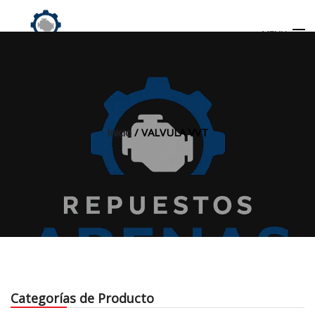
MENU
Búsqueda
de
productos
Inicio
/ VALVULA VVT
INICIO
TIENDA
MI CUENTA
Categorías de Producto