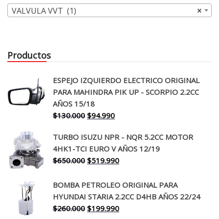
VALVULA VVT (1)
×
Productos
ESPEJO IZQUIERDO ELECTRICO ORIGINAL
PARA MAHINDRA PIK UP - SCORPIO 2.2CC
AÑOS 15/18
El
El
$
130.000
$
94.990
precio
precio
TURBO ISUZU NPR - NQR 5.2CC MOTOR
original
actual
4HK1-TCI EURO V AÑOS 12/19
era:
es:
El
El
$
650.000
$
519.990
$130.000.
$94.990.
precio
precio
original
actual
BOMBA PETROLEO ORIGINAL PARA
era:
es:
HYUNDAI STARIA 2.2CC D4HB AÑOS 22/24
$650.000.
$519.990.
El
El
$
260.000
$
199.990