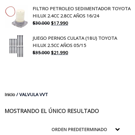
precio
precio
original
actual
FILTRO PETROLEO SEDIMENTADOR TOYOTA
era:
es:
HILUX 2.4CC 2.8CC AÑOS 16/24
$260.000.
$199.990.
El
El
$
30.000
$
17.990
precio
precio
original
actual
JUEGO PERNOS CULATA (18U) TOYOTA
era:
es:
HILUX 2.5CC AÑOS 05/15
$30.000.
$17.990.
El
El
$
35.000
$
21.990
precio
precio
original
actual
era:
es:
$35.000.
$21.990.
Inicio
/ VALVULA VVT
MOSTRANDO EL ÚNICO RESULTADO