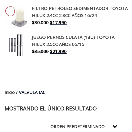
precio
precio
original
actual
FILTRO PETROLEO SEDIMENTADOR TOYOTA
era:
es:
HILUX 2.4CC 2.8CC AÑOS 16/24
$260.000.
$199.990.
El
El
$
30.000
$
17.990
precio
precio
original
actual
JUEGO PERNOS CULATA (18U) TOYOTA
era:
es:
HILUX 2.5CC AÑOS 05/15
$30.000.
$17.990.
El
El
$
35.000
$
21.990
precio
precio
original
actual
era:
es:
$35.000.
$21.990.
Inicio
/ VALVULA IAC
MOSTRANDO EL ÚNICO RESULTADO