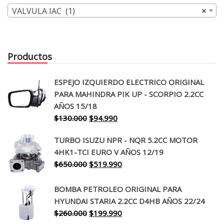
VALVULA IAC (1)
×
Productos
ESPEJO IZQUIERDO ELECTRICO ORIGINAL
PARA MAHINDRA PIK UP - SCORPIO 2.2CC
AÑOS 15/18
El
El
$
130.000
$
94.990
precio
precio
TURBO ISUZU NPR - NQR 5.2CC MOTOR
original
actual
4HK1-TCI EURO V AÑOS 12/19
era:
es:
El
El
$
650.000
$
519.990
$130.000.
$94.990.
precio
precio
original
actual
BOMBA PETROLEO ORIGINAL PARA
era:
es:
HYUNDAI STARIA 2.2CC D4HB AÑOS 22/24
$650.000.
$519.990.
El
El
$
260.000
$
199.990