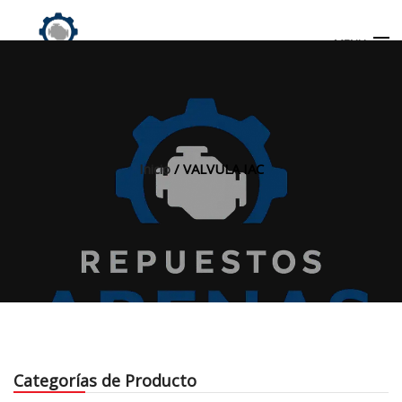
MENU
Búsqueda
de
productos
Inicio
/ VALVULA IAC
INICIO
TIENDA
MI CUENTA
Categorías de Producto