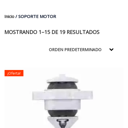
$35.000.
$21.990.
Inicio
/ SOPORTE MOTOR
MOSTRANDO 1–15 DE 19 RESULTADOS
¡Oferta!