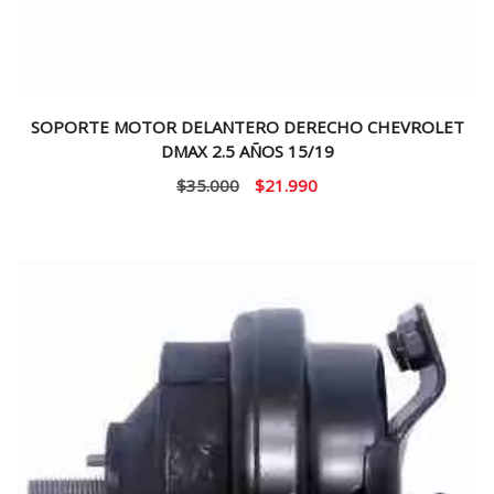
SOPORTE MOTOR DELANTERO DERECHO CHEVROLET
DMAX 2.5 AÑOS 15/19
El
El
$
35.000
$
21.990
precio
precio
original
actual
era:
es:
$35.000.
$21.990.