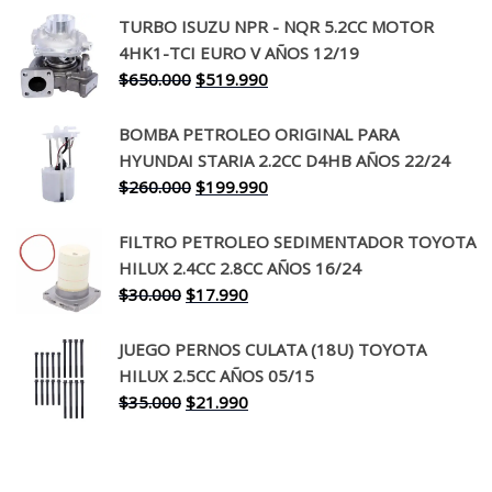
precio
precio
TURBO ISUZU NPR - NQR 5.2CC MOTOR
original
actual
4HK1-TCI EURO V AÑOS 12/19
era:
es:
El
El
$
650.000
$
519.990
$130.000.
$94.990.
precio
precio
original
actual
BOMBA PETROLEO ORIGINAL PARA
era:
es:
HYUNDAI STARIA 2.2CC D4HB AÑOS 22/24
$650.000.
$519.990.
El
El
$
260.000
$
199.990
precio
precio
original
actual
FILTRO PETROLEO SEDIMENTADOR TOYOTA
era:
es:
HILUX 2.4CC 2.8CC AÑOS 16/24
$260.000.
$199.990.
El
El
$
30.000
$
17.990
precio
precio
original
actual
JUEGO PERNOS CULATA (18U) TOYOTA
era:
es:
HILUX 2.5CC AÑOS 05/15
$30.000.
$17.990.
El
El
$
35.000
$
21.990
precio
precio
original
actual
era:
es: