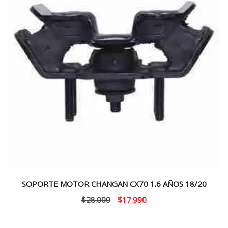
SOPORTE MOTOR CHANGAN CX70 1.6 AÑOS 18/20
El
El
$
28.000
$
17.990
precio
precio
original
actual