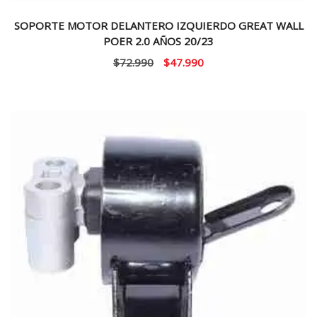
SOPORTE MOTOR DELANTERO IZQUIERDO GREAT WALL
POER 2.0 AÑOS 20/23
El
El
$
72.990
$
47.990
precio
precio
original
actual
era:
es:
$72.990.
$47.990.