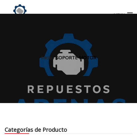
MENU
Búsqueda
de
productos
Inicio
/ SOPORTE MOTOR
INICIO
TIENDA
MI CUENTA
Categorías de Producto