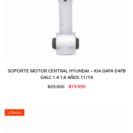
SOPORTE MOTOR CENTRAL HYUNDAI – KIA G4FA D4FB
G4LC 1.4 1.6 AÑOS 11/19
El
El
$
35.000
$
19.990
precio
precio
original
actual
era:
es:
¡Oferta!
$35.000.
$19.990.