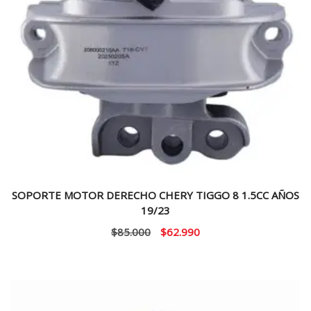
SOPORTE MOTOR DERECHO CHERY TIGGO 8 1.5CC AÑOS
19/23
El
El
$
85.000
$
62.990
precio
precio
original
actual
era:
es:
$85.000.
$62.990.