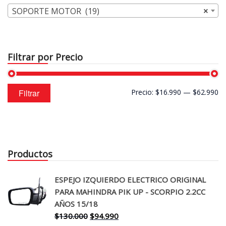
SOPORTE MOTOR (19)
×
Filtrar por Precio
Precio
Precio
Filtrar
Precio:
$16.990
—
$62.990
mínimo
máximo
Productos
ESPEJO IZQUIERDO ELECTRICO ORIGINAL
PARA MAHINDRA PIK UP - SCORPIO 2.2CC
AÑOS 15/18
El
El
$
130.000
$
94.990