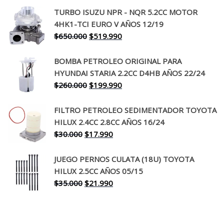
precio
precio
TURBO ISUZU NPR - NQR 5.2CC MOTOR
original
actual
4HK1-TCI EURO V AÑOS 12/19
era:
es:
El
El
$
650.000
$
519.990
$130.000.
$94.990.
precio
precio
original
actual
BOMBA PETROLEO ORIGINAL PARA
era:
es:
HYUNDAI STARIA 2.2CC D4HB AÑOS 22/24
$650.000.
$519.990.
El
El
$
260.000
$
199.990
precio
precio
original
actual
FILTRO PETROLEO SEDIMENTADOR TOYOTA
era:
es:
HILUX 2.4CC 2.8CC AÑOS 16/24
$260.000.
$199.990.
El
El
$
30.000
$
17.990
precio
precio
original
actual
JUEGO PERNOS CULATA (18U) TOYOTA
era:
es:
HILUX 2.5CC AÑOS 05/15
$30.000.
$17.990.
El
El
$
35.000
$
21.990
precio
precio
original
actual
era:
es: