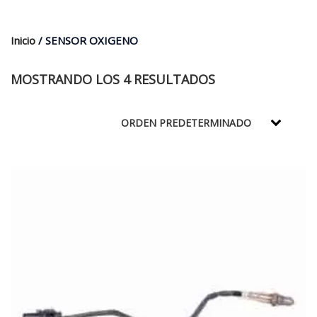
$35.000.
$21.990.
Inicio
/ SENSOR OXIGENO
MOSTRANDO LOS 4 RESULTADOS