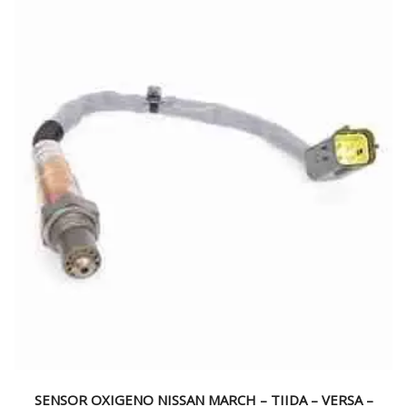
$49.000.
$39.990.
SENSOR OXIGENO NISSAN MARCH – TIIDA – VERSA –