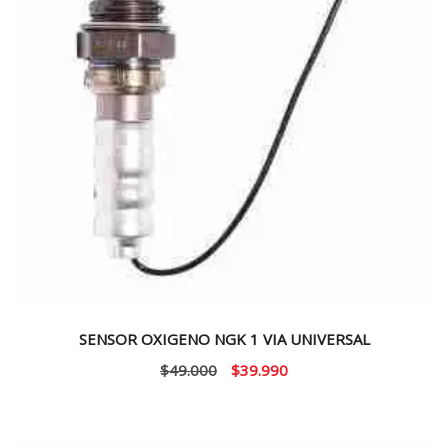
SENSOR OXIGENO NGK 1 VIA UNIVERSAL
El
El
$
49.000
$
39.990
precio
precio
original
actual
era:
es: