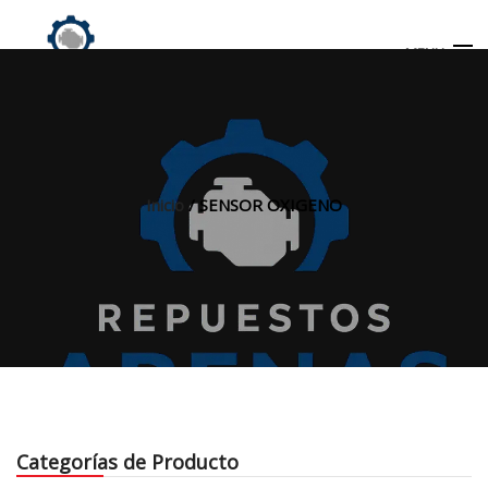
MENU
Búsqueda
de
productos
Inicio
/ SENSOR OXIGENO
INICIO
TIENDA
MI CUENTA
Categorías de Producto