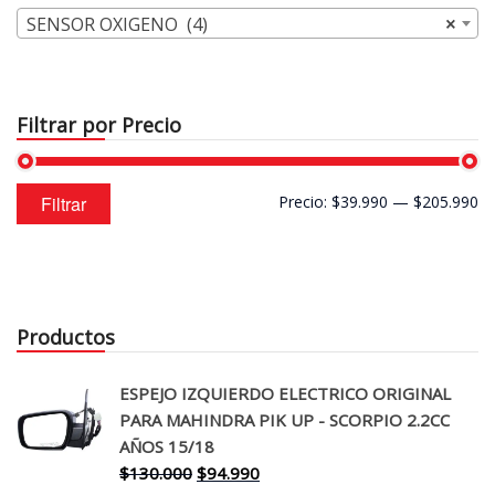
SENSOR OXIGENO (4)
×
Filtrar por Precio
Precio
Precio
Filtrar
Precio:
$39.990
—
$205.990
mínimo
máximo
Productos
ESPEJO IZQUIERDO ELECTRICO ORIGINAL
PARA MAHINDRA PIK UP - SCORPIO 2.2CC
AÑOS 15/18
El
El
$
130.000
$
94.990