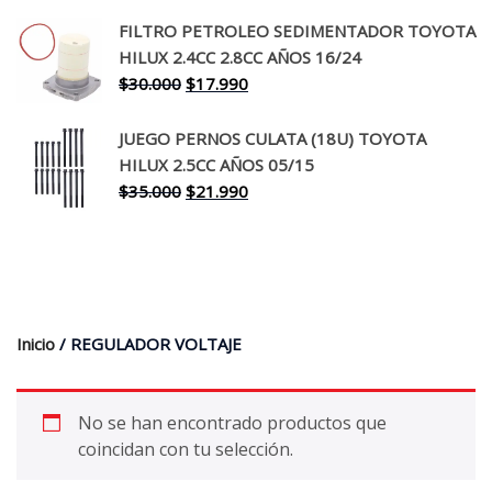
precio
precio
original
actual
FILTRO PETROLEO SEDIMENTADOR TOYOTA
era:
es:
HILUX 2.4CC 2.8CC AÑOS 16/24
$260.000.
$199.990.
El
El
$
30.000
$
17.990
precio
precio
original
actual
JUEGO PERNOS CULATA (18U) TOYOTA
era:
es:
HILUX 2.5CC AÑOS 05/15
$30.000.
$17.990.
El
El
$
35.000
$
21.990
precio
precio
original
actual
era:
es:
$35.000.
$21.990.
Inicio
/ REGULADOR VOLTAJE
No se han encontrado productos que
coincidan con tu selección.