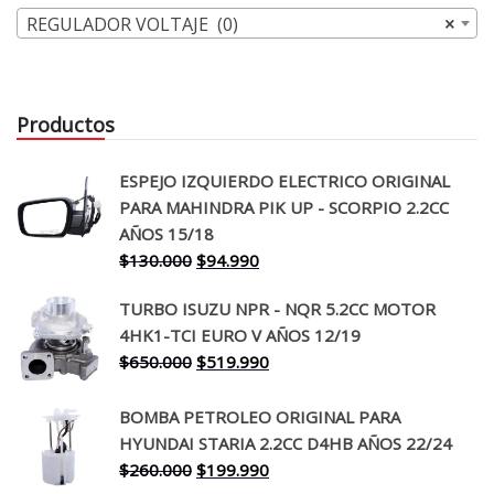
REGULADOR VOLTAJE (0)
×
Productos
ESPEJO IZQUIERDO ELECTRICO ORIGINAL
PARA MAHINDRA PIK UP - SCORPIO 2.2CC
AÑOS 15/18
El
El
$
130.000
$
94.990
precio
precio
TURBO ISUZU NPR - NQR 5.2CC MOTOR
original
actual
4HK1-TCI EURO V AÑOS 12/19
era:
es:
El
El
$
650.000
$
519.990
$130.000.
$94.990.
precio
precio
original
actual
BOMBA PETROLEO ORIGINAL PARA
era:
es:
HYUNDAI STARIA 2.2CC D4HB AÑOS 22/24
$650.000.
$519.990.
El
El
$
260.000
$
199.990