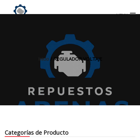
MENU
Búsqueda
de
productos
Inicio
/ REGULADOR VOLTAJE
INICIO
TIENDA
MI CUENTA
Categorías de Producto