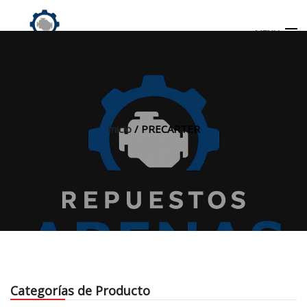
MENU
Búsqueda
de
productos
Inicio
/ PRECARTER
INICIO
TIENDA
MI CUENTA
Categorías de Producto