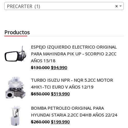
PRECARTER (1)
×
Productos
ESPEJO IZQUIERDO ELECTRICO ORIGINAL
PARA MAHINDRA PIK UP - SCORPIO 2.2CC
AÑOS 15/18
El
El
$
130.000
$
94.990
precio
precio
TURBO ISUZU NPR - NQR 5.2CC MOTOR
original
actual
4HK1-TCI EURO V AÑOS 12/19
era:
es:
El
El
$
650.000
$
519.990
$130.000.
$94.990.
precio
precio
original
actual
BOMBA PETROLEO ORIGINAL PARA
era:
es:
HYUNDAI STARIA 2.2CC D4HB AÑOS 22/24
$650.000.
$519.990.
El
El
$
260.000
$
199.990