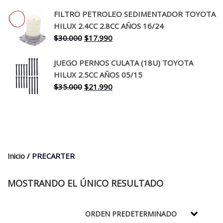
precio
precio
original
actual
FILTRO PETROLEO SEDIMENTADOR TOYOTA
era:
es:
HILUX 2.4CC 2.8CC AÑOS 16/24
$260.000.
$199.990.
El
El
$
30.000
$
17.990
precio
precio
original
actual
JUEGO PERNOS CULATA (18U) TOYOTA
era:
es:
HILUX 2.5CC AÑOS 05/15
$30.000.
$17.990.
El
El
$
35.000
$
21.990
precio
precio
original
actual
era:
es:
$35.000.
$21.990.
Inicio
/ PRECARTER
MOSTRANDO EL ÚNICO RESULTADO