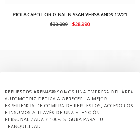
PIOLA CAPOT ORIGINAL NISSAN VERSA AÑOS 12/21
El
El
$
33.000
$
28.990
precio
precio
original
actual
era:
es:
$33.000.
$28.990.
SOBRE NOSOTROS
REPUESTOS ARENAS®
SOMOS UNA EMPRESA DEL ÁREA
AUTOMOTRIZ DEDICA A OFRECER LA MEJOR
EXPERIENCIA DE COMPRA DE REPUESTOS, ACCESORIOS
E INSUMOS A TRAVÉS DE UNA ATENCIÓN
PERSONALIZADA Y 100% SEGURA PARA TU
TRANQUILIDAD