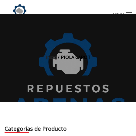
MENU
Búsqueda
de
productos
Inicio
/ PIOLA CAPOT
INICIO
TIENDA
MI CUENTA
Categorías de Producto