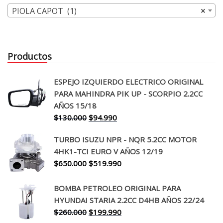
PIOLA CAPOT (1)
×
Productos
ESPEJO IZQUIERDO ELECTRICO ORIGINAL
PARA MAHINDRA PIK UP - SCORPIO 2.2CC
AÑOS 15/18
El
El
$
130.000
$
94.990
precio
precio
TURBO ISUZU NPR - NQR 5.2CC MOTOR
original
actual
4HK1-TCI EURO V AÑOS 12/19
era:
es:
El
El
$
650.000
$
519.990
$130.000.
$94.990.
precio
precio
original
actual
BOMBA PETROLEO ORIGINAL PARA
era:
es:
HYUNDAI STARIA 2.2CC D4HB AÑOS 22/24
$650.000.
$519.990.
El
El
$
260.000
$
199.990