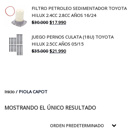
precio
precio
original
actual
FILTRO PETROLEO SEDIMENTADOR TOYOTA
era:
es:
HILUX 2.4CC 2.8CC AÑOS 16/24
$260.000.
$199.990.
El
El
$
30.000
$
17.990
precio
precio
original
actual
JUEGO PERNOS CULATA (18U) TOYOTA
era:
es:
HILUX 2.5CC AÑOS 05/15
$30.000.
$17.990.
El
El
$
35.000
$
21.990
precio
precio
original
actual
era:
es:
$35.000.
$21.990.
Inicio
/ PIOLA CAPOT
MOSTRANDO EL ÚNICO RESULTADO