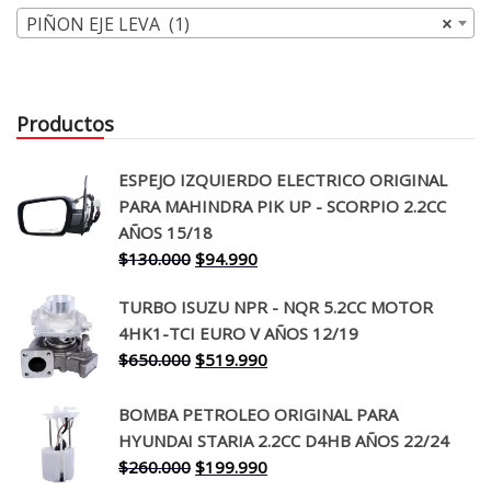
PIÑON EJE LEVA (1)
×
Productos
ESPEJO IZQUIERDO ELECTRICO ORIGINAL
PARA MAHINDRA PIK UP - SCORPIO 2.2CC
AÑOS 15/18
El
El
$
130.000
$
94.990
precio
precio
TURBO ISUZU NPR - NQR 5.2CC MOTOR
original
actual
4HK1-TCI EURO V AÑOS 12/19
era:
es:
El
El
$
650.000
$
519.990
$130.000.
$94.990.
precio
precio
original
actual
BOMBA PETROLEO ORIGINAL PARA
era:
es:
HYUNDAI STARIA 2.2CC D4HB AÑOS 22/24
$650.000.
$519.990.
El
El
$
260.000
$
199.990