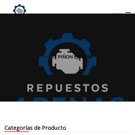
MENU
Búsqueda
de
productos
Inicio
/ PIÑON EJE LEVA
INICIO
TIENDA
MI CUENTA
Categorías de Producto