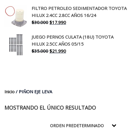
precio
precio
original
actual
FILTRO PETROLEO SEDIMENTADOR TOYOTA
era:
es:
HILUX 2.4CC 2.8CC AÑOS 16/24
$260.000.
$199.990.
El
El
$
30.000
$
17.990
precio
precio
original
actual
JUEGO PERNOS CULATA (18U) TOYOTA
era:
es:
HILUX 2.5CC AÑOS 05/15
$30.000.
$17.990.
El
El
$
35.000
$
21.990
precio
precio
original
actual
era:
es:
$35.000.
$21.990.
Inicio
/ PIÑON EJE LEVA
MOSTRANDO EL ÚNICO RESULTADO