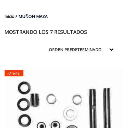
$35.000.
$21.990.
Inicio
/ MUÑON MAZA
MOSTRANDO LOS 7 RESULTADOS
¡Oferta!