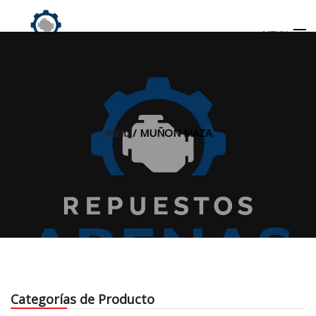
MENU
Búsqueda
de
productos
Inicio
/ MUÑON MAZA
INICIO
TIENDA
MI CUENTA
Categorías de Producto