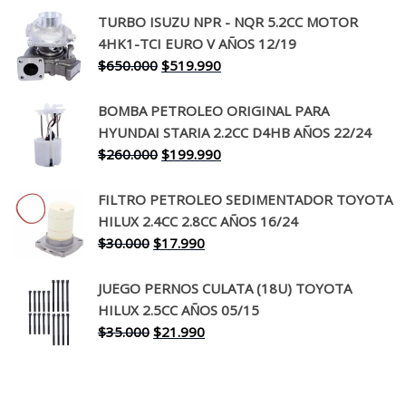
precio
precio
TURBO ISUZU NPR - NQR 5.2CC MOTOR
original
actual
4HK1-TCI EURO V AÑOS 12/19
era:
es:
El
El
$
650.000
$
519.990
$130.000.
$94.990.
precio
precio
original
actual
BOMBA PETROLEO ORIGINAL PARA
era:
es:
HYUNDAI STARIA 2.2CC D4HB AÑOS 22/24
$650.000.
$519.990.
El
El
$
260.000
$
199.990
precio
precio
original
actual
FILTRO PETROLEO SEDIMENTADOR TOYOTA
era:
es:
HILUX 2.4CC 2.8CC AÑOS 16/24
$260.000.
$199.990.
El
El
$
30.000
$
17.990
precio
precio
original
actual
JUEGO PERNOS CULATA (18U) TOYOTA
era:
es:
HILUX 2.5CC AÑOS 05/15
$30.000.
$17.990.
El
El
$
35.000
$
21.990
precio
precio
original
actual
era:
es: