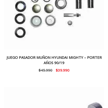
JUEGO PASADOR MUÑON HYUNDAI MIGHTY – PORTER
AÑOS 90/19
El
El
$
45.990
$
39.990
precio
precio
original
actual
era:
es:
$45.990.
$39.990.