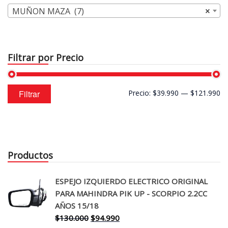
MUÑON MAZA (7)
×
Filtrar por Precio
Precio
Precio
Filtrar
Precio:
$39.990
—
$121.990
mínimo
máximo
Productos
ESPEJO IZQUIERDO ELECTRICO ORIGINAL
PARA MAHINDRA PIK UP - SCORPIO 2.2CC
AÑOS 15/18
El
El
$
130.000
$
94.990