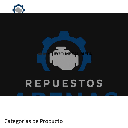
MENU
Búsqueda
de
productos
Inicio
/ JUEGO METAL BIELA
INICIO
TIENDA
MI CUENTA
Categorías de Producto