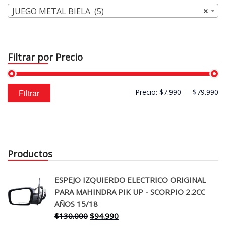
JUEGO METAL BIELA (5)
×
Filtrar por Precio
Precio
Precio
Filtrar
Precio:
$7.990
—
$79.990
mínimo
máximo
Productos
ESPEJO IZQUIERDO ELECTRICO ORIGINAL
PARA MAHINDRA PIK UP - SCORPIO 2.2CC
AÑOS 15/18
El
El
$
130.000
$
94.990