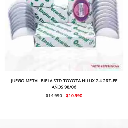
JUEGO METAL BIELA STD TOYOTA HILUX 2.4 2RZ-FE
AÑOS 98/06
El
El
$
14.990
$
10.990
precio
precio
original
actual
era:
es:
$14.990.
$10.990.