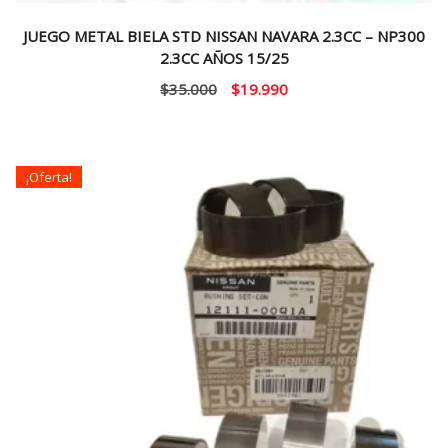
JUEGO METAL BIELA STD NISSAN NAVARA 2.3CC – NP300
2.3CC AÑOS 15/25
El
El
$
35.000
$
19.990
precio
precio
original
actual
era:
es:
¡Oferta!
$35.000.
$19.990.