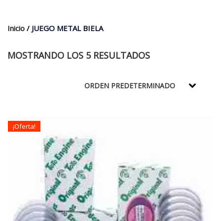
$35.000.
$21.990.
Inicio
/ JUEGO METAL BIELA
MOSTRANDO LOS 5 RESULTADOS
¡Oferta!