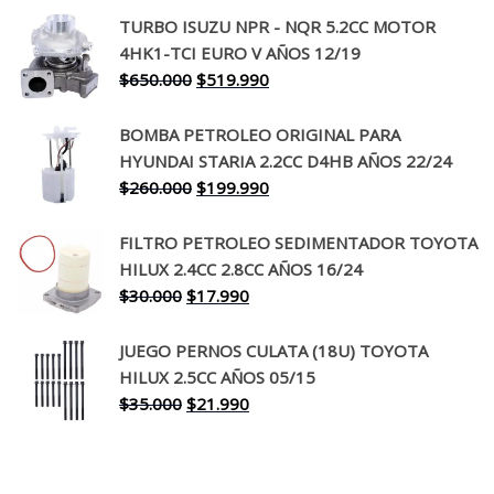
precio
precio
TURBO ISUZU NPR - NQR 5.2CC MOTOR
original
actual
4HK1-TCI EURO V AÑOS 12/19
era:
es:
El
El
$
650.000
$
519.990
$130.000.
$94.990.
precio
precio
original
actual
BOMBA PETROLEO ORIGINAL PARA
era:
es:
HYUNDAI STARIA 2.2CC D4HB AÑOS 22/24
$650.000.
$519.990.
El
El
$
260.000
$
199.990
precio
precio
original
actual
FILTRO PETROLEO SEDIMENTADOR TOYOTA
era:
es:
HILUX 2.4CC 2.8CC AÑOS 16/24
$260.000.
$199.990.
El
El
$
30.000
$
17.990
precio
precio
original
actual
JUEGO PERNOS CULATA (18U) TOYOTA
era:
es:
HILUX 2.5CC AÑOS 05/15
$30.000.
$17.990.
El
El
$
35.000
$
21.990
precio
precio
original
actual
era:
es: