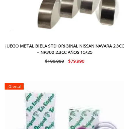
JUEGO METAL BIELA STD ORIGINAL NISSAN NAVARA 2.3CC
– NP300 2.3CC AÑOS 15/25
El
El
$
100.000
$
79.990
precio
precio
original
actual
era:
es:
¡Oferta!
$100.000.
$79.990.