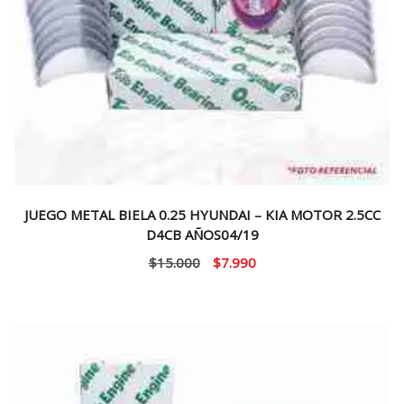
JUEGO METAL BIELA 0.25 HYUNDAI – KIA MOTOR 2.5CC
D4CB AÑOS04/19
El
El
$
15.000
$
7.990
precio
precio
original
actual
era:
es:
$15.000.
$7.990.