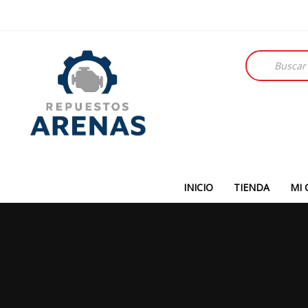
Búsqueda
de
productos
INICIO
TIENDA
MI 