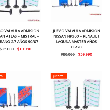
GO VALVULA ADMISION
JUEGO VALVULA ADMISION
AN ATLAS – MISTRAL –
NISSAN NP300 – RENAULT
RANO 2.7 AÑOS 90/07
LAGUNA MASTER AÑOS
08/20
El
El
$
25.000
$
19.990
El
El
$
80.000
$
59.990
precio
precio
precio
precio
original
actual
original
actual
era:
es:
era:
es:
$25.000.
$19.990.
ta!
¡Oferta!
$80.000.
$59.990.