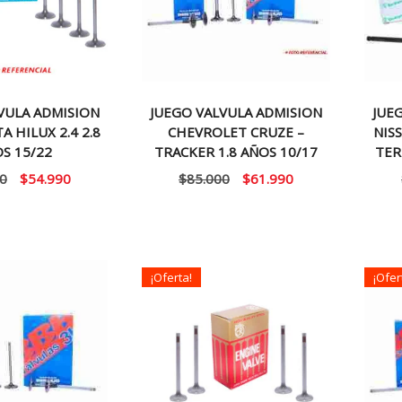
VULA ADMISION
JUEGO VALVULA ADMISION
JUE
A HILUX 2.4 2.8
CHEVROLET CRUZE –
NISS
S 15/22
TRACKER 1.8 AÑOS 10/17
TER
El
El
El
El
0
$
54.990
$
85.000
$
61.990
precio
precio
precio
precio
original
actual
original
actual
era:
es:
era:
es:
$64.990.
$54.990.
$85.000.
$61.990.
¡Oferta!
¡Ofer