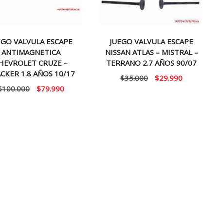
EGO VALVULA ESCAPE
JUEGO VALVULA ESCAPE
ANTIMAGNETICA
NISSAN ATLAS – MISTRAL –
HEVROLET CRUZE –
TERRANO 2.7 AÑOS 90/07
CKER 1.8 AÑOS 10/17
El
El
$
35.000
$
29.990
El
El
$
100.000
$
79.990
precio
precio
precio
precio
original
actual
original
actual
era:
es:
era:
es:
$35.000.
$29.990.
$100.000.
$79.990.