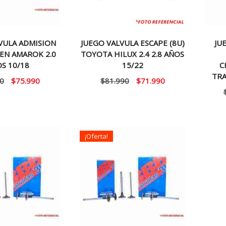
VULA ADMISION
JUEGO VALVULA ESCAPE (8U)
JU
EN AMAROK 2.0
TOYOTA HILUX 2.4 2.8 AÑOS
S 10/18
15/22
C
TRA
El
El
El
El
0
$
75.990
$
81.990
$
71.990
precio
precio
precio
precio
original
actual
original
actual
era:
es:
era:
es:
$90.000.
$75.990.
$81.990.
$71.990.
¡Oferta!