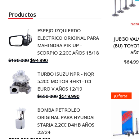
Productos
ESPEJO IZQUIERDO
ELECTRICO ORIGINAL PARA
JUEGO VAL
MAHINDRA PIK UP -
(8U) TOYOT
AÑO
SCORPIO 2.2CC AÑOS 15/18
El
El
$
130.000
$
94.990
$
64.99
precio
precio
TURBO ISUZU NPR - NQR
original
actual
5.2CC MOTOR 4HK1-TCI
era:
es:
EURO V AÑOS 12/19
$130.000.
$94.990.
El
El
$
650.000
$
519.990
¡Oferta!
precio
precio
BOMBA PETROLEO
original
actual
ORIGINAL PARA HYUNDAI
era:
es:
STARIA 2.2CC D4HB AÑOS
$650.000.
$519.990.
22/24