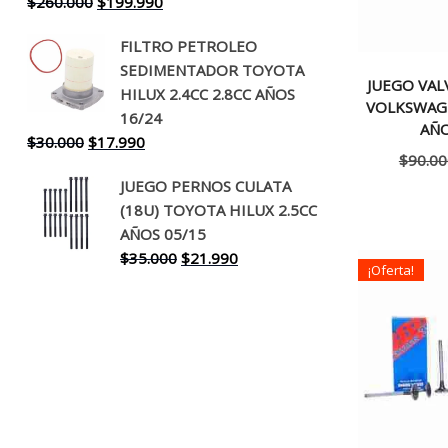
El
El
$
260.000
$
199.990
precio
precio
FILTRO PETROLEO
original
actual
SEDIMENTADOR TOYOTA
era:
es:
JUEGO VAL
HILUX 2.4CC 2.8CC AÑOS
$260.000.
$199.990.
VOLKSWAG
16/24
AÑO
El
El
$
30.000
$
17.990
$
90.00
precio
precio
JUEGO PERNOS CULATA
original
actual
(18U) TOYOTA HILUX 2.5CC
era:
es:
AÑOS 05/15
$30.000.
$17.990.
El
El
$
35.000
$
21.990
¡Oferta!
precio
precio
original
actual
era:
es:
$35.000.
$21.990.