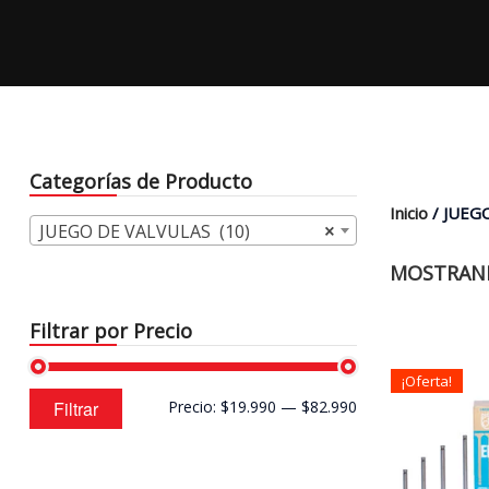
Categorías de Producto
Inicio
/ JUEG
JUEGO DE VALVULAS (10)
×
MOSTRAND
Filtrar por Precio
¡Oferta!
Precio
Precio
Filtrar
Precio:
$19.990
—
$82.990
mínimo
máximo