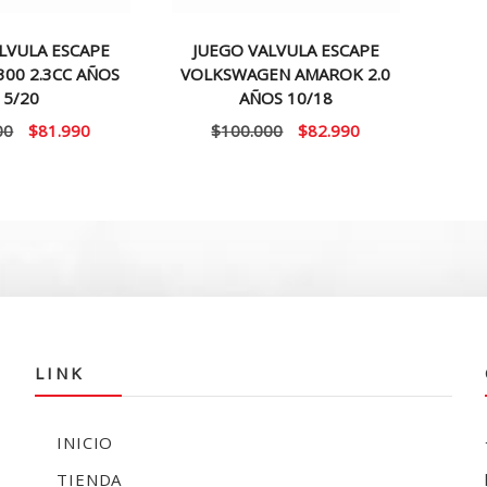
LVULA ESCAPE
JUEGO VALVULA ESCAPE
300 2.3CC AÑOS
VOLKSWAGEN AMAROK 2.0
15/20
AÑOS 10/18
El
El
El
El
00
$
81.990
$
100.000
$
82.990
precio
precio
precio
precio
original
actual
original
actual
era:
es:
era:
es:
$100.000.
$81.990.
$100.000.
$82.990.
LINK
INICIO
TIENDA