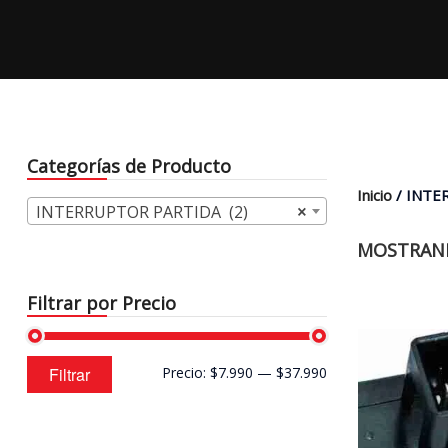
Categorías de Producto
Inicio
/ INTE
INTERRUPTOR PARTIDA (2)
×
MOSTRAND
Filtrar por Precio
Precio
Precio
Filtrar
Precio:
$7.990
—
$37.990
mínimo
máximo