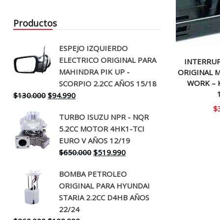
Productos
ESPEJO IZQUIERDO
ELECTRICO ORIGINAL PARA
INTERRU
MAHINDRA PIK UP -
ORIGINAL M
WORK – 
SCORPIO 2.2CC AÑOS 15/18
El
El
$
130.000
$
94.990
precio
precio
$
TURBO ISUZU NPR - NQR
original
actual
5.2CC MOTOR 4HK1-TCI
era:
es:
EURO V AÑOS 12/19
$130.000.
$94.990.
El
El
$
650.000
$
519.990
precio
precio
BOMBA PETROLEO
original
actual
ORIGINAL PARA HYUNDAI
era:
es:
STARIA 2.2CC D4HB AÑOS
$650.000.
$519.990.
22/24