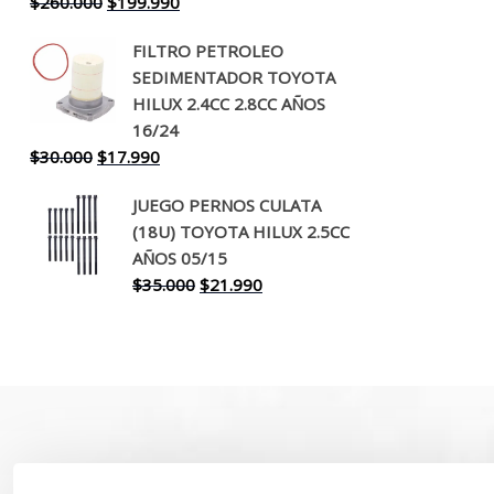
El
El
$
260.000
$
199.990
precio
precio
FILTRO PETROLEO
original
actual
SEDIMENTADOR TOYOTA
era:
es:
HILUX 2.4CC 2.8CC AÑOS
$260.000.
$199.990.
16/24
El
El
$
30.000
$
17.990
precio
precio
JUEGO PERNOS CULATA
original
actual
(18U) TOYOTA HILUX 2.5CC
era:
es:
AÑOS 05/15
$30.000.
$17.990.
El
El
$
35.000
$
21.990
precio
precio
original
actual
era:
es:
$35.000.
$21.990.