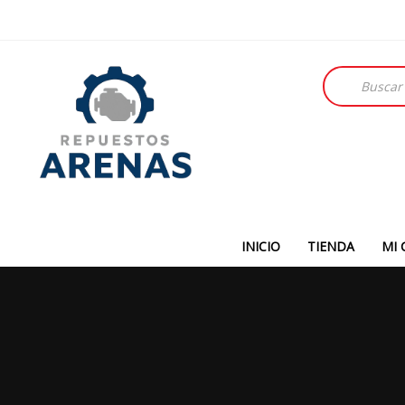
Búsqueda
de
productos
INICIO
TIENDA
MI 