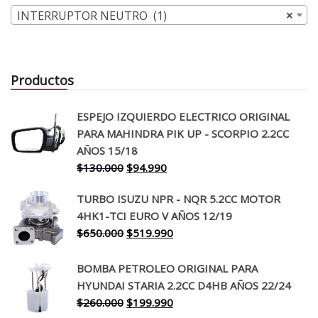
INTERRUPTOR NEUTRO (1)
×
Productos
ESPEJO IZQUIERDO ELECTRICO ORIGINAL
PARA MAHINDRA PIK UP - SCORPIO 2.2CC
AÑOS 15/18
El
El
$
130.000
$
94.990
precio
precio
TURBO ISUZU NPR - NQR 5.2CC MOTOR
original
actual
4HK1-TCI EURO V AÑOS 12/19
era:
es:
El
El
$
650.000
$
519.990
$130.000.
$94.990.
precio
precio
original
actual
BOMBA PETROLEO ORIGINAL PARA
era:
es:
HYUNDAI STARIA 2.2CC D4HB AÑOS 22/24
$650.000.
$519.990.
El
El
$
260.000
$
199.990