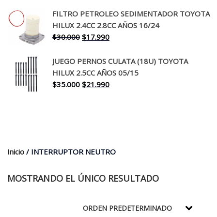
precio
precio
original
actual
FILTRO PETROLEO SEDIMENTADOR TOYOTA
era:
es:
HILUX 2.4CC 2.8CC AÑOS 16/24
$260.000.
$199.990.
El
El
$
30.000
$
17.990
precio
precio
original
actual
JUEGO PERNOS CULATA (18U) TOYOTA
era:
es:
HILUX 2.5CC AÑOS 05/15
$30.000.
$17.990.
El
El
$
35.000
$
21.990
precio
precio
original
actual
era:
es:
$35.000.
$21.990.
Inicio
/ INTERRUPTOR NEUTRO
MOSTRANDO EL ÚNICO RESULTADO