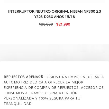
INTERRUPTOR NEUTRO ORIGINAL NISSAN NP300 2.3
YS23 D23X AÑOS 15/18
El
El
$
38.000
$
21.990
precio
precio
original
actual
era:
es:
$38.000.
$21.990.
SOBRE NOSOTROS
REPUESTOS ARENAS®
SOMOS UNA EMPRESA DEL ÁREA
AUTOMOTRIZ DEDICA A OFRECER LA MEJOR
EXPERIENCIA DE COMPRA DE REPUESTOS, ACCESORIOS
E INSUMOS A TRAVÉS DE UNA ATENCIÓN
PERSONALIZADA Y 100% SEGURA PARA TU
TRANQUILIDAD