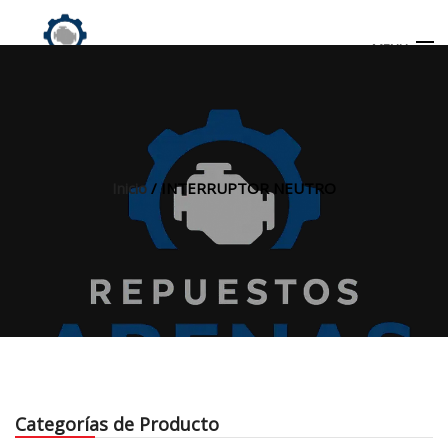
MENU
Búsqueda
de
productos
Inicio
/ INTERRUPTOR NEUTRO
INICIO
TIENDA
MI CUENTA
Categorías de Producto