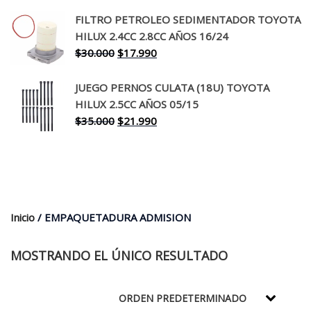
precio
precio
original
actual
FILTRO PETROLEO SEDIMENTADOR TOYOTA
era:
es:
HILUX 2.4CC 2.8CC AÑOS 16/24
$260.000.
$199.990.
El
El
$
30.000
$
17.990
precio
precio
original
actual
JUEGO PERNOS CULATA (18U) TOYOTA
era:
es:
HILUX 2.5CC AÑOS 05/15
$30.000.
$17.990.
El
El
$
35.000
$
21.990
precio
precio
original
actual
era:
es:
$35.000.
$21.990.
Inicio
/ EMPAQUETADURA ADMISION
MOSTRANDO EL ÚNICO RESULTADO