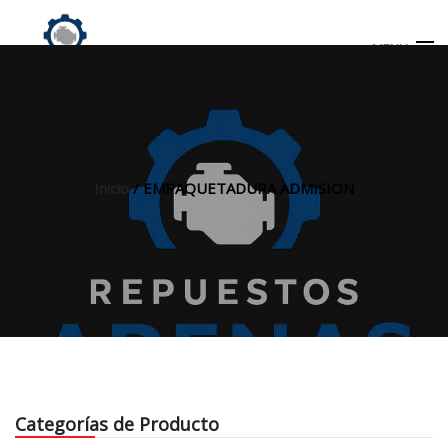
MENU
Búsqueda
de
productos
Inicio
/ EMPAQUETADURA ADMISION
INICIO
TIENDA
MI CUENTA
Categorías de Producto