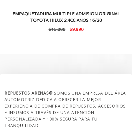
EMPAQUETADURA MULTIPLE ADMISION ORIGINAL
TOYOTA HILUX 2.4CC AÑOS 16/20
El
El
$
15.000
$
9.990
precio
precio
original
actual
era:
es:
$15.000.
$9.990.
SOBRE NOSOTROS
REPUESTOS ARENAS®
SOMOS UNA EMPRESA DEL ÁREA
AUTOMOTRIZ DEDICA A OFRECER LA MEJOR
EXPERIENCIA DE COMPRA DE REPUESTOS, ACCESORIOS
E INSUMOS A TRAVÉS DE UNA ATENCIÓN
PERSONALIZADA Y 100% SEGURA PARA TU
TRANQUILIDAD