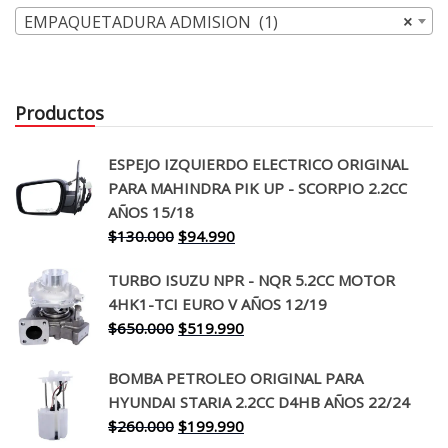
EMPAQUETADURA ADMISION (1)
×
Productos
ESPEJO IZQUIERDO ELECTRICO ORIGINAL
PARA MAHINDRA PIK UP - SCORPIO 2.2CC
AÑOS 15/18
El
El
$
130.000
$
94.990
precio
precio
TURBO ISUZU NPR - NQR 5.2CC MOTOR
original
actual
4HK1-TCI EURO V AÑOS 12/19
era:
es:
El
El
$
650.000
$
519.990
$130.000.
$94.990.
precio
precio
original
actual
BOMBA PETROLEO ORIGINAL PARA
era:
es:
HYUNDAI STARIA 2.2CC D4HB AÑOS 22/24
$650.000.
$519.990.
El
El
$
260.000
$
199.990