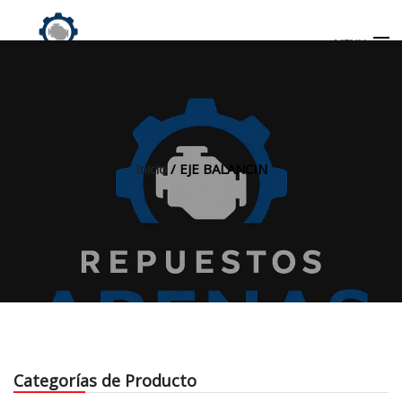
MENU
Búsqueda
de
productos
Inicio
/ EJE BALANCIN
INICIO
TIENDA
MI CUENTA
Categorías de Producto