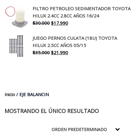
precio
precio
original
actual
FILTRO PETROLEO SEDIMENTADOR TOYOTA
era:
es:
HILUX 2.4CC 2.8CC AÑOS 16/24
$260.000.
$199.990.
El
El
$
30.000
$
17.990
precio
precio
original
actual
JUEGO PERNOS CULATA (18U) TOYOTA
era:
es:
HILUX 2.5CC AÑOS 05/15
$30.000.
$17.990.
El
El
$
35.000
$
21.990
precio
precio
original
actual
era:
es:
$35.000.
$21.990.
Inicio
/ EJE BALANCIN
MOSTRANDO EL ÚNICO RESULTADO