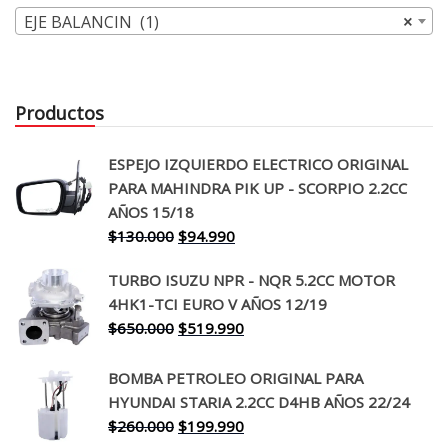
EJE BALANCIN (1)
×
Productos
ESPEJO IZQUIERDO ELECTRICO ORIGINAL
PARA MAHINDRA PIK UP - SCORPIO 2.2CC
AÑOS 15/18
El
El
$
130.000
$
94.990
precio
precio
TURBO ISUZU NPR - NQR 5.2CC MOTOR
original
actual
4HK1-TCI EURO V AÑOS 12/19
era:
es:
El
El
$
650.000
$
519.990
$130.000.
$94.990.
precio
precio
original
actual
BOMBA PETROLEO ORIGINAL PARA
era:
es:
HYUNDAI STARIA 2.2CC D4HB AÑOS 22/24
$650.000.
$519.990.
El
El
$
260.000
$
199.990