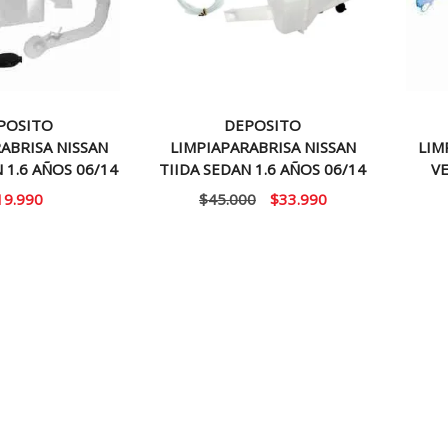
POSITO
DEPOSITO
ABRISA NISSAN
LIMPIAPARABRISA NISSAN
LIM
 1.6 AÑOS 06/14
TIIDA SEDAN 1.6 AÑOS 06/14
VE
El
El
19.990
$
45.000
$
33.990
precio
precio
original
actual
era:
es:
$45.000.
$33.990.