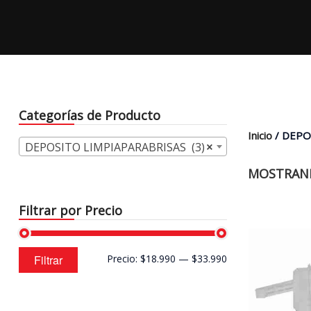
Categorías de Producto
Inicio
/ DEPO
DEPOSITO LIMPIAPARABRISAS (3)
×
MOSTRAND
Filtrar por Precio
Precio
Precio
Filtrar
Precio:
$18.990
—
$33.990
mínimo
máximo