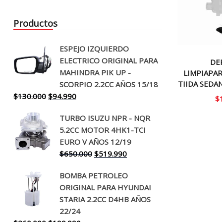
Productos
ESPEJO IZQUIERDO
ELECTRICO ORIGINAL PARA
DE
MAHINDRA PIK UP -
LIMPIAPAR
TIIDA SEDAN
SCORPIO 2.2CC AÑOS 15/18
El
El
$
130.000
$
94.990
$
precio
precio
TURBO ISUZU NPR - NQR
original
actual
5.2CC MOTOR 4HK1-TCI
era:
es:
EURO V AÑOS 12/19
$130.000.
$94.990.
El
El
$
650.000
$
519.990
precio
precio
BOMBA PETROLEO
original
actual
ORIGINAL PARA HYUNDAI
era:
es:
STARIA 2.2CC D4HB AÑOS
$650.000.
$519.990.
22/24