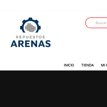
Búsqueda
de
productos
INICIO
TIENDA
MI 