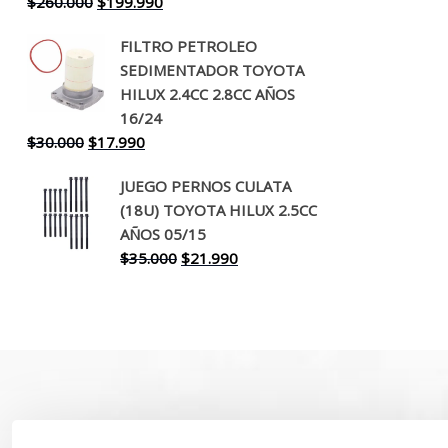
El
El
$
260.000
$
199.990
precio
precio
FILTRO PETROLEO
original
actual
SEDIMENTADOR TOYOTA
era:
es:
HILUX 2.4CC 2.8CC AÑOS
$260.000.
$199.990.
16/24
El
El
$
30.000
$
17.990
precio
precio
JUEGO PERNOS CULATA
original
actual
(18U) TOYOTA HILUX 2.5CC
era:
es:
AÑOS 05/15
$30.000.
$17.990.
El
El
$
35.000
$
21.990
precio
precio
original
actual
era:
es:
$35.000.
$21.990.