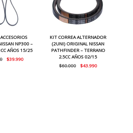
 ACCESORIOS
KIT CORREA ALTERNADOR
NISSAN NP300 –
(2UNI) ORIGINAL NISSAN
3CC AÑOS 15/25
PATHFINDER – TERRANO
2.5CC AÑOS 02/15
El
El
0
$
39.990
El
El
$
60.000
$
43.990
precio
precio
precio
precio
original
actual
original
actual
era:
es:
era:
es:
$50.000.
$39.990.
$60.000.
$43.990.