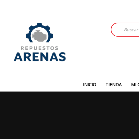
Búsqueda
de
productos
INICIO
TIENDA
MI 