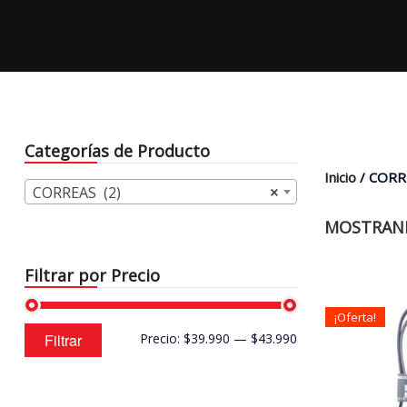
Categorías de Producto
Inicio
/ CORR
CORREAS (2)
×
MOSTRAND
Filtrar por Precio
¡Oferta!
Precio
Precio
Filtrar
Precio:
$39.990
—
$43.990
mínimo
máximo