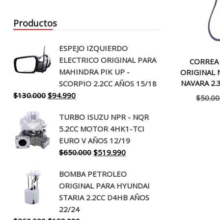
Productos
ESPEJO IZQUIERDO
ELECTRICO ORIGINAL PARA
CORREA
MAHINDRA PIK UP -
ORIGINAL 
NAVARA 2.
SCORPIO 2.2CC AÑOS 15/18
El
El
$
130.000
$
94.990
$
50.00
precio
precio
TURBO ISUZU NPR - NQR
original
actual
5.2CC MOTOR 4HK1-TCI
era:
es:
EURO V AÑOS 12/19
$130.000.
$94.990.
El
El
$
650.000
$
519.990
precio
precio
BOMBA PETROLEO
original
actual
ORIGINAL PARA HYUNDAI
era:
es:
STARIA 2.2CC D4HB AÑOS
$650.000.
$519.990.
22/24