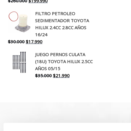
El
El
$
260.000
$
199.990
precio
precio
FILTRO PETROLEO
original
actual
SEDIMENTADOR TOYOTA
era:
es:
HILUX 2.4CC 2.8CC AÑOS
$260.000.
$199.990.
16/24
El
El
$
30.000
$
17.990
precio
precio
JUEGO PERNOS CULATA
original
actual
(18U) TOYOTA HILUX 2.5CC
era:
es:
AÑOS 05/15
$30.000.
$17.990.
El
El
$
35.000
$
21.990
precio
precio
original
actual
era:
es:
$35.000.
$21.990.