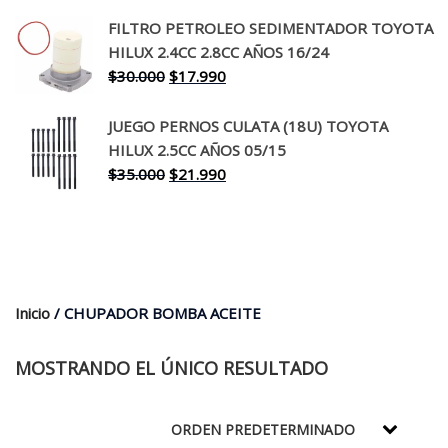
precio
precio
original
actual
FILTRO PETROLEO SEDIMENTADOR TOYOTA
era:
es:
HILUX 2.4CC 2.8CC AÑOS 16/24
$260.000.
$199.990.
El
El
$
30.000
$
17.990
precio
precio
original
actual
JUEGO PERNOS CULATA (18U) TOYOTA
era:
es:
HILUX 2.5CC AÑOS 05/15
$30.000.
$17.990.
El
El
$
35.000
$
21.990
precio
precio
original
actual
era:
es:
$35.000.
$21.990.
Inicio
/ CHUPADOR BOMBA ACEITE
MOSTRANDO EL ÚNICO RESULTADO