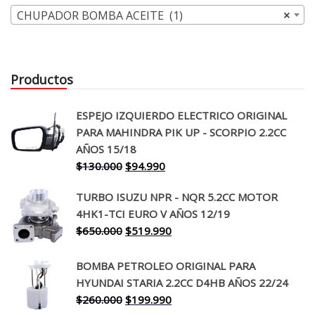
CHUPADOR BOMBA ACEITE (1)
×
Productos
ESPEJO IZQUIERDO ELECTRICO ORIGINAL
PARA MAHINDRA PIK UP - SCORPIO 2.2CC
AÑOS 15/18
El
El
$
130.000
$
94.990
precio
precio
TURBO ISUZU NPR - NQR 5.2CC MOTOR
original
actual
4HK1-TCI EURO V AÑOS 12/19
era:
es:
El
El
$
650.000
$
519.990
$130.000.
$94.990.
precio
precio
original
actual
BOMBA PETROLEO ORIGINAL PARA
era:
es:
HYUNDAI STARIA 2.2CC D4HB AÑOS 22/24
$650.000.
$519.990.
El
El
$
260.000
$
199.990