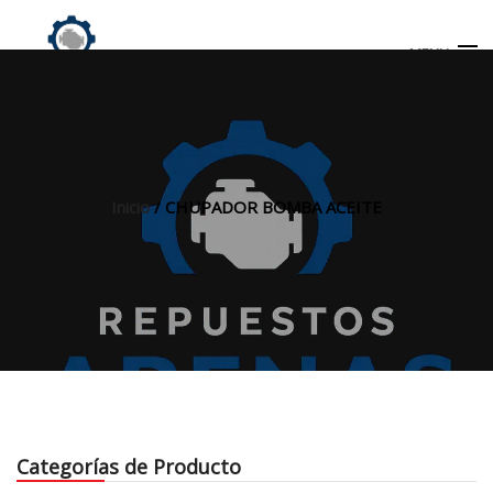
MENU
Búsqueda
de
productos
Inicio
/ CHUPADOR BOMBA ACEITE
INICIO
TIENDA
MI CUENTA
Categorías de Producto