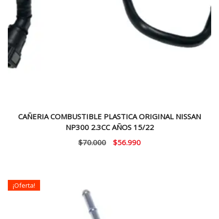
CAÑERIA COMBUSTIBLE PLASTICA ORIGINAL NISSAN
NP300 2.3CC AÑOS 15/22
El
El
$
70.000
$
56.990
precio
precio
original
actual
era:
es:
¡Oferta!
$70.000.
$56.990.