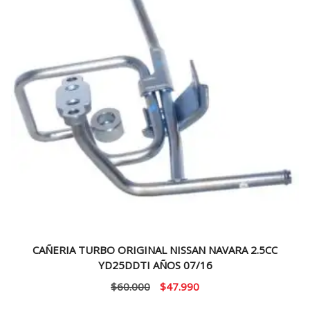
CAÑERIA TURBO ORIGINAL NISSAN NAVARA 2.5CC
YD25DDTI AÑOS 07/16
El
El
$
60.000
$
47.990
precio
precio