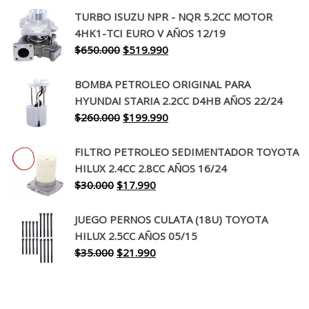
precio
precio
TURBO ISUZU NPR - NQR 5.2CC MOTOR
original
actual
4HK1-TCI EURO V AÑOS 12/19
era:
es:
El
El
$
650.000
$
519.990
$130.000.
$94.990.
precio
precio
original
actual
BOMBA PETROLEO ORIGINAL PARA
era:
es:
HYUNDAI STARIA 2.2CC D4HB AÑOS 22/24
$650.000.
$519.990.
El
El
$
260.000
$
199.990
precio
precio
original
actual
FILTRO PETROLEO SEDIMENTADOR TOYOTA
era:
es:
HILUX 2.4CC 2.8CC AÑOS 16/24
$260.000.
$199.990.
El
El
$
30.000
$
17.990
precio
precio
original
actual
JUEGO PERNOS CULATA (18U) TOYOTA
era:
es:
HILUX 2.5CC AÑOS 05/15
$30.000.
$17.990.
El
El
$
35.000
$
21.990
precio
precio
original
actual
era:
es: