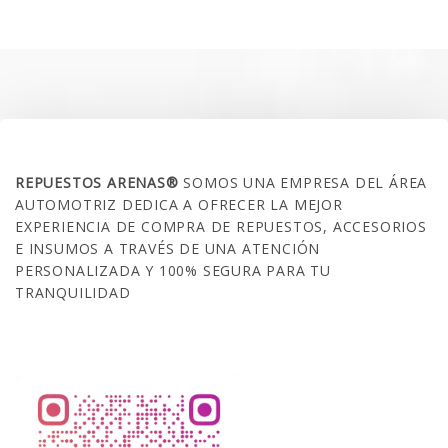
original
actual
era:
es:
$60.000.
$47.990.
SOBRE NOSOTROS
REPUESTOS ARENAS®
SOMOS UNA EMPRESA DEL ÁREA
AUTOMOTRIZ DEDICA A OFRECER LA MEJOR
EXPERIENCIA DE COMPRA DE REPUESTOS, ACCESORIOS
E INSUMOS A TRAVÉS DE UNA ATENCIÓN
PERSONALIZADA Y 100% SEGURA PARA TU
TRANQUILIDAD