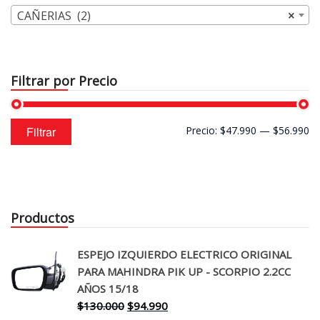
CAÑERIAS (2)
×
Filtrar por Precio
Precio
Precio
Filtrar
Precio:
$47.990
—
$56.990
mínimo
máximo
Productos
ESPEJO IZQUIERDO ELECTRICO ORIGINAL
PARA MAHINDRA PIK UP - SCORPIO 2.2CC
AÑOS 15/18
El
El
$
130.000
$
94.990