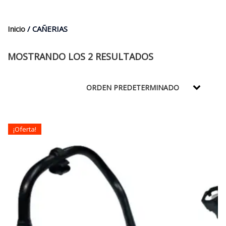
$35.000.
$21.990.
Inicio
/ CAÑERIAS
MOSTRANDO LOS 2 RESULTADOS
¡Oferta!