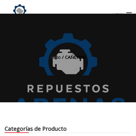
MENU
Búsqueda
de
productos
Inicio
/ CAÑERIAS
INICIO
TIENDA
MI CUENTA
Categorías de Producto