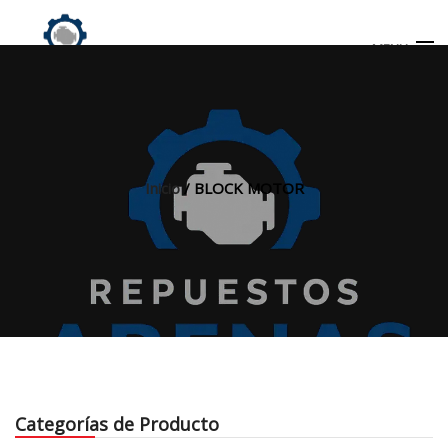
MENU
Búsqueda
de
productos
Inicio
/ BLOCK MOTOR
INICIO
TIENDA
MI CUENTA
Categorías de Producto