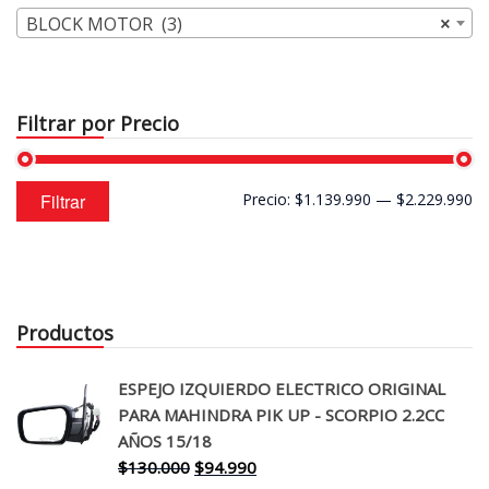
BLOCK MOTOR (3)
×
Filtrar por Precio
Precio
Precio
Filtrar
Precio:
$1.139.990
—
$2.229.990
mínimo
máximo
Productos
ESPEJO IZQUIERDO ELECTRICO ORIGINAL
PARA MAHINDRA PIK UP - SCORPIO 2.2CC
AÑOS 15/18
El
El
$
130.000
$
94.990