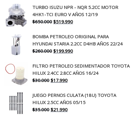
precio
precio
TURBO ISUZU NPR - NQR 5.2CC MOTOR
original
actual
4HK1-TCI EURO V AÑOS 12/19
era:
es:
El
El
$
650.000
$
519.990
$130.000.
$94.990.
precio
precio
original
actual
BOMBA PETROLEO ORIGINAL PARA
era:
es:
HYUNDAI STARIA 2.2CC D4HB AÑOS 22/24
$650.000.
$519.990.
El
El
$
260.000
$
199.990
precio
precio
original
actual
FILTRO PETROLEO SEDIMENTADOR TOYOTA
era:
es:
HILUX 2.4CC 2.8CC AÑOS 16/24
$260.000.
$199.990.
El
El
$
30.000
$
17.990
precio
precio
original
actual
JUEGO PERNOS CULATA (18U) TOYOTA
era:
es:
HILUX 2.5CC AÑOS 05/15
$30.000.
$17.990.
El
El
$
35.000
$
21.990
precio
precio
original
actual
era:
es: