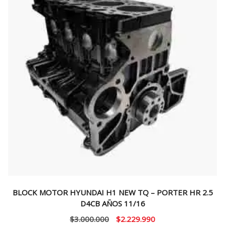
BLOCK MOTOR HYUNDAI H1 NEW TQ – PORTER HR 2.5
D4CB AÑOS 11/16
El
El
$
3.000.000
$
2.229.990